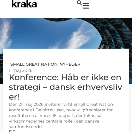
SMALL GREAT NATION
,
NYHEDER
1. maj 2026
Konference: Håb er ikke en
strategi – dansk erhvervsliv
er!
Den 21. maj 2026 inviterer vi til Small Great Nation-
konference i DeloitteHuset, hvor vi løfter sløret for
resultaterne af vores 18. rapport, der fokus på
virksomhedernes centrale rolle i den danske
samfundsmodel.
DEL