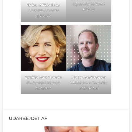
og senior fellow i
Brian Mikkelsen
Kraka
Direktør i Dansk
Erhverv
Emilia van Hauen
Peter Andreasen
Kultursociolog og
CEO og Co-founder
forfatter
af Eighty2
UDARBEJDET AF