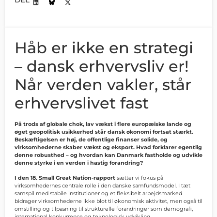
Håb er ikke en strategi
– dansk erhvervsliv er!
Når verden vakler, står
erhvervslivet fast
På trods af globale chok, lav vækst i flere europæiske lande og
øget geopolitisk usikkerhed står dansk økonomi fortsat stærkt.
Beskæftigelsen er høj, de offentlige finanser solide, og
virksomhederne skaber vækst og eksport. Hvad forklarer egentlig
denne robusthed – og hvordan kan Danmark fastholde og udvikle
denne styrke i en verden i hastig forandring?
I den 18. Small Great Nation-rapport
sætter vi fokus på
virksomhedernes centrale rolle i den danske samfundsmodel. I tæt
samspil med stabile institutioner og et fleksibelt arbejdsmarked
bidrager virksomhederne ikke blot til økonomisk aktivitet, men også til
omstilling og tilpasning til strukturelle forandringer som demografi,
international konkurrence og teknologisk udvikling.