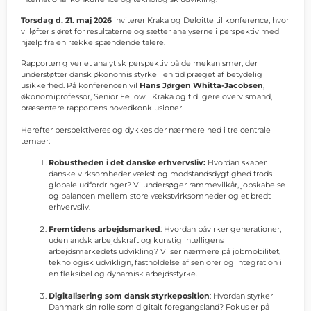
Torsdag d. 21. maj 2026
inviterer Kraka og Deloitte til konference, hvor
vi løfter sløret for resultaterne og sætter analyserne i perspektiv med
hjælp fra en række spændende talere.
Rapporten giver et analytisk perspektiv på de mekanismer, der
understøtter dansk økonomis styrke i en tid præget af betydelig
usikkerhed. På konferencen vil
Hans Jørgen Whitta-Jacobsen
,
økonomiprofessor, Senior Fellow i Kraka og tidligere overvismand,
præsentere rapportens hovedkonklusioner.
Herefter perspektiveres og dykkes der nærmere ned i tre centrale
temaer:
Robustheden i det danske erhvervsliv:
Hvordan skaber
danske virksomheder vækst og modstandsdygtighed trods
globale udfordringer? Vi undersøger rammevilkår, jobskabelse
og balancen mellem store vækstvirksomheder og et bredt
erhvervsliv.
Fremtidens arbejdsmarked
: Hvordan påvirker generationer,
udenlandsk arbejdskraft og kunstig intelligens
arbejdsmarkedets udvikling? Vi ser nærmere på jobmobilitet,
teknologisk udviklign, fastholdelse af seniorer og integration i
en fleksibel og dynamisk arbejdsstyrke.
Digitalisering som dansk styrkeposition
: Hvordan styrker
Danmark sin rolle som digitalt foregangsland? Fokus er på