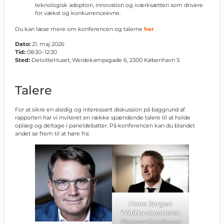
teknologisk adoption, innovation og iværksætteri som drivere
for vækst og konkurrenceevne.
Du kan læse mere om konferencen og talerne
her
.
Dato:
21. maj 2026
Tid:
08:30–12:30
Sted:
DeloitteHuset, Weidekampsgade 6, 2300 København S
Tilmeld dig her
Talere
For at sikre en alsidig og interessant diskussion på baggrund af
rapporten har vi inviteret en række spændende talere til at holde
oplæg og deltage i paneldebatter. På konferencen kan du blandet
andet se frem til at høre fra:
Hans Jørgen
Whitta-Jacobsen
Økonomiprofessor