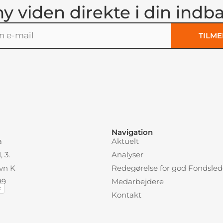
ny viden direkte i din indb
TILME
:
Navigation
a
Aktuelt
 3.
Analyser
vn K
Redegørelse for god Fondsled
99
Medarbejdere
k
Kontakt