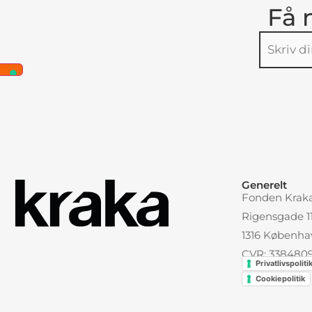
Få 
Alternative
Generelt
Fonden Krak
Rigensgade 11,
1316 Københa
CVR: 338480
Privatlivspoliti
Cookiepolitik