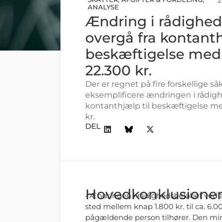
ANALYSE
Ændring i rådighed
overgå fra kontanth
beskæftigelse med
22.300 kr.
Der er regnet på fire forskellige så
eksemplificere ændringen i rådigh
kontanthjælp til beskæftigelse m
kr.
DEL
Hovedkonklusione
• Ændringen i rådighedsbeløbet ved at
sted mellem knap 1.800 kr. til ca. 6.0
pågældende person tilhører. Den mi