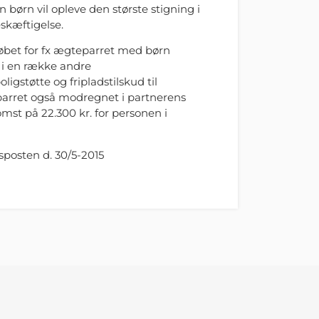
ørn vil opleve den største stigning i
skæftigelse.
løbet for fx ægteparret med børn
n i en række andre
gstøtte og fripladstilskud til
eparret også modregnet i partnerens
st på 22.300 kr. for personen i
sposten d. 30/5-2015