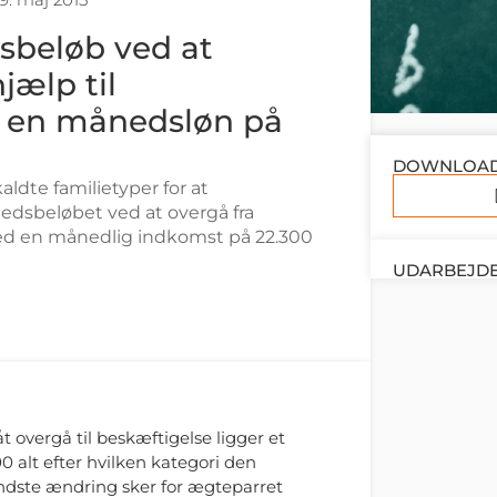
sbeløb ved at
jælp til
 en månedsløn på
DOWNLOA
kaldte familietyper for at
edsbeløbet ved at overgå fra
ed en månedlig indkomst på 22.300
UDARBEJDE
r
 overgå til beskæftigelse ligger et
00 alt efter hvilken kategori den
ndste ændring sker for ægteparret