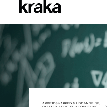
ARBEJDSMARKED & UDDANNELSE
,
2
SKATTER, AFGIFTER & FORDELING
,