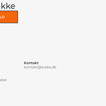
akke
LD
Kontakt
kontakt@kraka.dk
else