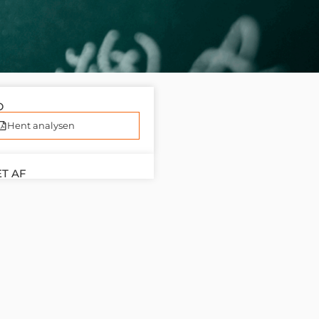
D
Hent analysen
T AF