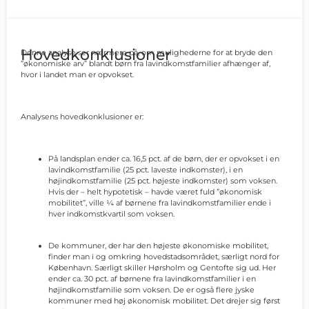
Hovedkonklusioner
Denne analyse ser nærmere på, om mulighederne for at bryde den
”økonomiske arv” blandt børn fra lavindkomstfamilier afhænger af,
hvor i landet man er opvokset.
Analysens hovedkonklusioner er:
På landsplan ender ca. 16,5 pct. af de børn, der er opvokset i en
lavindkomstfamilie (25 pct. laveste indkomster), i en
højindkomstfamilie (25 pct. højeste indkomster) som voksen.
Hvis der – helt hypotetisk – havde været fuld ”økonomisk
mobilitet”, ville ¼ af børnene fra lavindkomstfamilier ende i
hver indkomstkvartil som voksen.
De kommuner, der har den højeste økonomiske mobilitet,
finder man i og omkring hovedstadsområdet, særligt nord for
København. Særligt skiller Hørsholm og Gentofte sig ud. Her
ender ca. 30 pct. af børnene fra lavindkomstfamilier i en
højindkomstfamilie som voksen. De er også flere jyske
kommuner med høj økonomisk mobilitet. Det drejer sig først