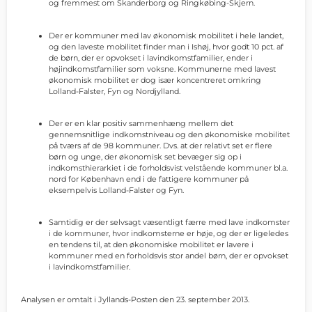
og fremmest om Skanderborg og Ringkøbing-Skjern.
Der er kommuner med lav økonomisk mobilitet i hele landet,
og den laveste mobilitet finder man i Ishøj, hvor godt 10 pct. af
de børn, der er opvokset i lavindkomstfamilier, ender i
højindkomstfamilier som voksne. Kommunerne med lavest
økonomisk mobilitet er dog især koncentreret omkring
Lolland-Falster, Fyn og Nordjylland.
Der er en klar positiv sammenhæng mellem det
gennemsnitlige indkomstniveau og den økonomiske mobilitet
på tværs af de 98 kommuner. Dvs. at der relativt set er flere
børn og unge, der økonomisk set bevæger sig op i
indkomsthierarkiet i de forholdsvist velstående kommuner bl.a.
nord for København end i de fattigere kommuner på
eksempelvis Lolland-Falster og Fyn.
Samtidig er der selvsagt væsentligt færre med lave indkomster
i de kommuner, hvor indkomsterne er høje, og der er ligeledes
en tendens til, at den økonomiske mobilitet er lavere i
kommuner med en forholdsvis stor andel børn, der er opvokset
i lavindkomstfamilier.
Analysen er omtalt i Jyllands-Posten den 23. september 2013.