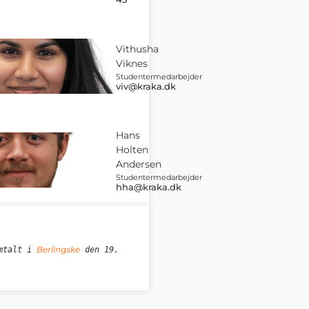
Vithusha
Viknes
Studentermedarbejder
viv@kraka.dk
Hans
Holten
Andersen
Studentermedarbejder
hha@kraka.dk
Berlingske
mtalt i 
 den 19. 