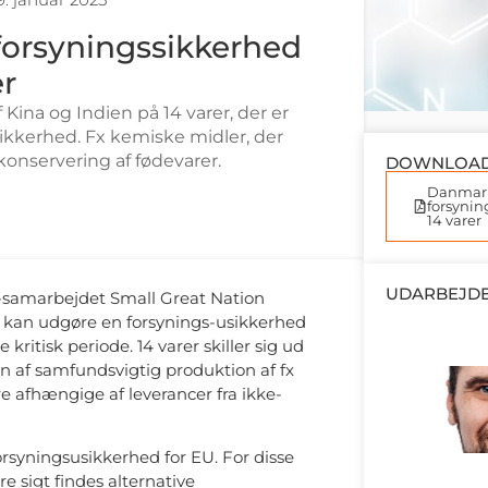
forsyningssikkerhed
er
ina og Indien på 14 varer, der er
sikkerhed. Fx kemiske midler, der
konservering af fødevarer.
DOWNLOA
Danmark
forsynin
14 varer
UDARBEJDE
e-samarbejdet Small Great Nation
er kan udgøre en forsynings-usikkerhed
 kritisk periode. 14 varer skiller sig ud
en af samfundsvigtig produktion af fx
 afhængige af leverancer fra ikke-
orsyningsusikkerhed for EU. For disse
e sigt findes alternative