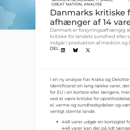
GREAT NATION
,
ANALYSE
Danmarks kritiske 
afhænger af 14 var
Danmark er forsyningsafhængig af K
kritiske for landets sundhed eller 
indgår i produktion af medicin og 
DEL
I en ny analyse har Kraka og Deloitt
identificeret en lang række varer, d
for EU i en kortere eller længere, mere
ved at være kritiske for opretholdels
el, varme og sundhedsydelser og være
venligt stemte lande.
448 varer udgør en kortsigtet f
448 varer kan der på lidt længer