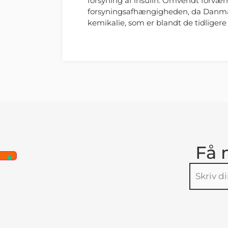
forsyning af insulin. Omvendt forvæ
forsyningsafhængigheden, da Danmar
kemikalie, som er blandt de tidligere
Få 
Alternative