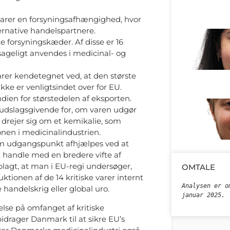
varer en forsyningsafhængighed, hvor
ernative handelspartnere.
ske forsyningskæder. Af disse er 16
ageligt anvendes i medicinal- og
 varer kendetegnet ved, at den største
 ikke er venligtsindet over for EU.
ndien for størstedelen af eksporten.
 udslagsgivende for, om varen udgør
drejer sig om et kemikalie, som
nen i medicinalindustrien.
m udgangspunkt afhjælpes ved at
t handle med en bredere vifte af
lagt, at man i EU-regi undersøger,
OMTALE
ktionen af de 14 kritiske varer internt
Analysen er o
 handelskrig eller global uro.
januar 2025.
se på omfanget af kritiske
drager Danmark til at sikre EU’s