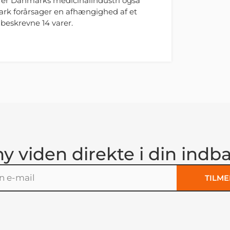
rrer Danmarks medicinalindustri også
k forårsager en afhængighed af et
 beskrevne 14 varer.
ny viden direkte i din indb
TILME
: