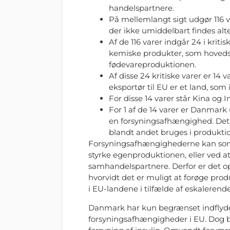
handelspartnere.
På mellemlangt sigt udgør 116 
der ikke umiddelbart findes alt
Af de 116 varer indgår 24 i kriti
kemiske produkter, som hoveds
fødevareproduktionen.
Af disse 24 kritiske varer er 14
eksportør til EU er et land, som
For disse 14 varer står Kina og I
For 1 af de 14 varer er Danmark
en forsyningsafhængighed. Det 
blandt andet bruges i produktio
Forsyningsafhængighederne kan so
styrke egenproduktionen, eller ved a
samhandelspartnere. Derfor er det op
hvorvidt det er muligt at forøge produ
i EU-landene i tilfælde af eskalerende
Danmark har kun begrænset indflydel
forsyningsafhængigheder i EU. Dog bi