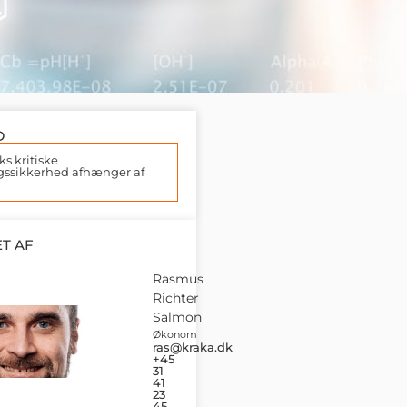
D
s kritiske
gssikkerhed afhænger af
T AF
Rasmus
Richter
Salmon
Økonom
ras@kraka.dk
+45
31
41
23
45