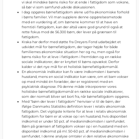
vi skal mindske børns risiko for at ende i fattigdom som voksne,
så bør vi som samfund udvide diskussionen.
I dag opgøres børnefattigdom alene ud fra økonomiske forhold
i børns familier. Vil man supplere denne opgørelsesmetode
med en vurdering af, om børnene kommer til at have en
fremtid i fattigdom, kan der altså være god grund til også at
rette fokus mod de 56.300 børn, der lever på grænsen til
fattigdom.
Kraka har derfor med støtte fra Dreyers Fond udarbejdet et
udvidet mål for børnefattigdom, der tager højde for både
familiernes økonomiske situation her og nu, men også for
børns risiko for at leve i fattigdom i fremtiden og en række
sociale indikatorer, der er knyttet til børns opvækst. Derfor
kalder vi det nye mål for et holistisk børnefattigdomsmål.
En økonomisk indikator kan fx være indkomsten i barnets
husstand, mens en social indikator kan være, om et barn vokser
op med mindst én forælder, der er registreret med en
psykiatrisk diagnose. På denne måde inkorporerer vores
holistiske børnefattigdomsmål en række sociale indikatorer,
som der normalt bliver set bort fra, når børnefattigdom opgøres.
Med “børn der lever i fattigdom” henviser vi til de børn, der
ifølge Danmarks Statistiks definition lever i relativ økonomisk
fattigdom. Det vigtigste kriterie for at leve i relativ økonomisk
fattigdom for børn er at vokse op i en husstand, hvis disponibel
indkomst er under 50 pct. af medianindkomsten i samfundet.
Børn på grænsen af fattigdom vokser op i en husstand med en
disponibel indkomst på ml. 50-60 pct. af medianindkomsten i
samfundet. I denne analyse omtaler vi den relative økonomiske