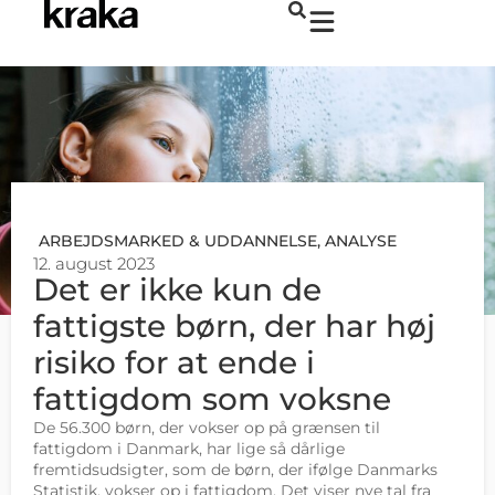
ARBEJDSMARKED & UDDANNELSE
,
ANALYSE
12. august 2023
Det er ikke kun de
fattigste børn, der har høj
risiko for at ende i
fattigdom som voksne
De 56.300 børn, der vokser op på grænsen til
fattigdom i Danmark, har lige så dårlige
fremtidsudsigter, som de børn, der ifølge Danmarks
Statistik, vokser op i fattigdom. Det viser nye tal fra