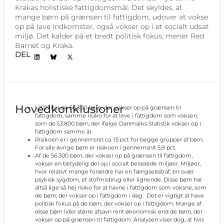
Krakas holistiske fattigdomsmål. Det skyldes, at
mange børn på grænsen til fattigdom, udover at vokse
op på lave indkomster, også vokser op i et socialt udsat
miljø. Det kalder på et bredt politisk fokus, mener Red
Barnet og Kraka.
DEL
Hovedkonklusioner
I 2021 har de 56.300 børn, der vokser op på grænsen til
fattigdom, samme risiko for at leve i fattigdom som voksen,
som de 53.800 børn, der ifølge Danmarks Statistik vokser op i
fattigdom samme år.
Risikoen er i gennemsnit ca. 15 pct. for begge grupper af børn.
For alle øvrige børn er risikoen i gennemsnit 5,9 pct.
Af de 56.300 børn, der vokser op på grænsen til fattigdom,
vokser en betydelig del op i socialt belastede miljøer. Miljøer,
hvor relativt mange forældre har en fængselsstraf, en svær
psykisk sygdom, et stofmisbrug eller lignende. Disse børn har
altså lige så høj risiko for at havne i fattigdom som voksne, som
de børn, der vokser op i fattigdom i dag. Det er vigtigt at have
politisk fokus på de børn, der vokser op i fattigdom. Mange af
disse børn lider større afsavn rent økonomisk end de børn, der
vokser op på grænsen til fattigdom. Analysen viser dog, at hvis