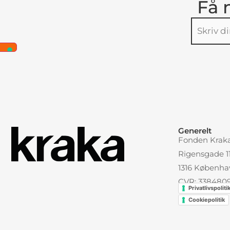
Få 
Alternative
Generelt
Fonden Krak
Rigensgade 11,
1316 Københa
CVR: 338480
Privatlivspoliti
Cookiepolitik