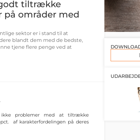
godt tiltrække
er på områder med
ige sektor er i stand til at
dere blandt dem med de bedste,
DOWNLOA
nne tjene flere penge ved at
UDARBEJDE
r
e ikke problemer med at tiltrække
 pct. af karakterfordelingen på deres