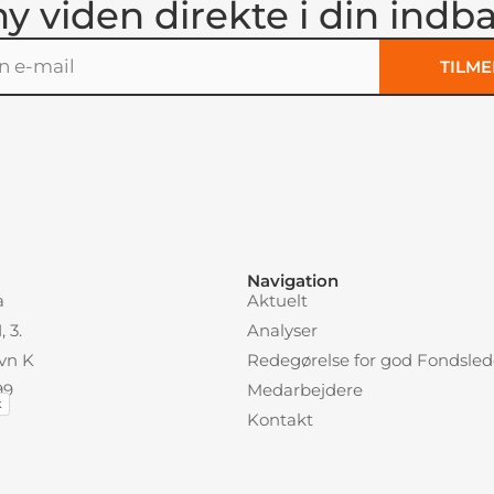
ny viden direkte i din indb
TILME
:
Navigation
a
Aktuelt
 3.
Analyser
vn K
Redegørelse for god Fondsled
99
Medarbejdere
k
Kontakt