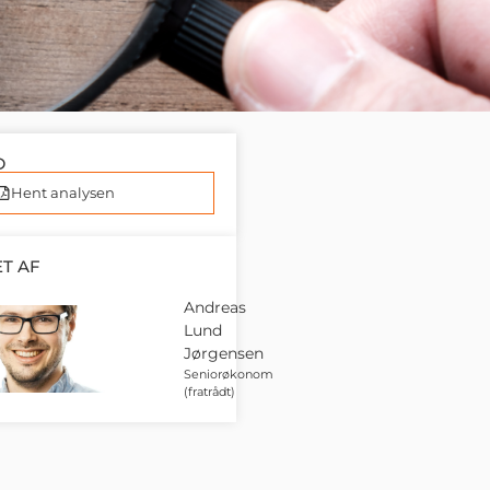
D
Hent analysen
T AF
Andreas
Lund
Jørgensen
Seniorøkonom
(fratrådt)