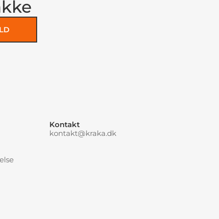
akke
LD
Kontakt
kontakt@kraka.dk
else