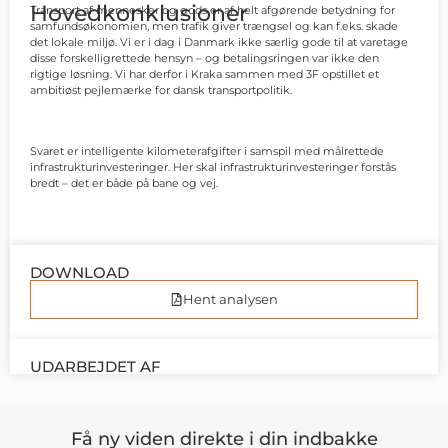
Hovedkonklusioner
Transport af mennesker og gods er af helt afgørende betydning for
samfundsøkonomien, men trafik giver trængsel og kan f.eks. skade
det lokale miljø. Vi er i dag i Danmark ikke særlig gode til at varetage
disse forskelligrettede hensyn – og betalingsringen var ikke den
rigtige løsning. Vi har derfor i Kraka sammen med 3F opstillet et
ambitiøst pejlemærke for dansk transportpolitik.
Svaret er intelligente kilometerafgifter i samspil med målrettede
infrastrukturinvesteringer. Her skal infrastrukturinvesteringer forstås
bredt – det er både på bane og vej.
DOWNLOAD
Hent analysen
UDARBEJDET AF
Få ny viden direkte i din indbakke