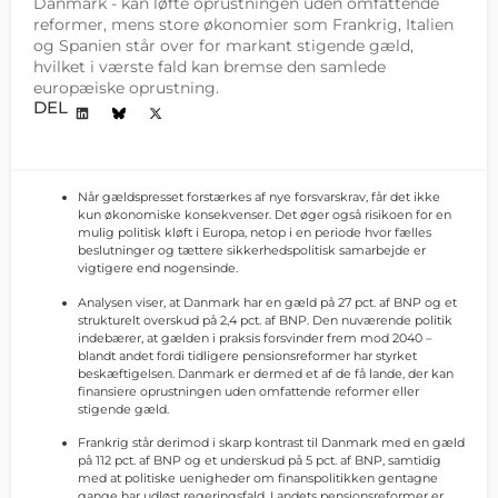
Danmark - kan løfte oprustningen uden omfattende
reformer, mens store økonomier som Frankrig, Italien
og Spanien står over for markant stigende gæld,
hvilket i værste fald kan bremse den samlede
europæiske oprustning.
DEL
Når gældspresset forstærkes af nye forsvarskrav, får det ikke
kun økonomiske konsekvenser. Det øger også risikoen for en
mulig politisk kløft i Europa, netop i en periode hvor fælles
beslutninger og tættere sikkerhedspolitisk samarbejde er
vigtigere end nogensinde.
Analysen viser, at Danmark har en gæld på 27 pct. af BNP og et
strukturelt overskud på 2,4 pct. af BNP. Den nuværende politik
indebærer, at gælden i praksis forsvinder frem mod 2040 –
blandt andet fordi tidligere pensionsreformer har styrket
beskæftigelsen. Danmark er dermed et af de få lande, der kan
finansiere oprustningen uden omfattende reformer eller
stigende gæld.
Frankrig står derimod i skarp kontrast til Danmark med en gæld
på 112 pct. af BNP og et underskud på 5 pct. af BNP, samtidig
med at politiske uenigheder om finanspolitikken gentagne
gange har udløst regeringsfald. Landets pensionsreformer er