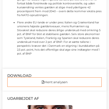
fortsat både forsinkede og politisk kontroversielle, og uden
kursændring ventes gælden at stige med yderligere 42
procentpoint frem mod 2040 – oveni dette kommer ekstra pres
fra NATO-oprustningen.
Flere andre EU-lande er under pres: Italien og Grækenland har
unionens højeste gældsniveauer, mens Rumænien og
Slovakiet skal reducere deres årlige underskud med omkring 5
pct. af BNP for blot at stabilisere gælden. Selv store økonomier
som Tyskland, Italien, Frankrig og Spanien skal reducere deres
underskud med over 2 pct. af BNP. For at sætte tallene i
perspektiv kræver det i Danmark en stigning i bundskatten på
2,5 pct. point, hvis det offentlige skal øge sine indtægter med 1
pct. af BNP
DOWNLOAD
Hent analysen
UDARBEJDET AF