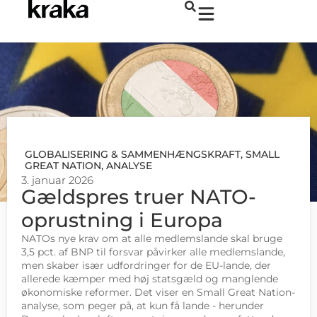
GLOBALISERING & SAMMENHÆNGSKRAFT
,
SMALL
GREAT NATION
,
ANALYSE
3. januar 2026
Gældspres truer NATO-
oprustning i Europa
NATOs nye krav om at alle medlemslande skal bruge
3,5 pct. af BNP til forsvar påvirker alle medlemslande,
men skaber især udfordringer for de EU-lande, der
allerede kæmper med høj statsgæld og manglende
økonomiske reformer. Det viser en Small Great Nation-
analyse, som peger på, at kun få lande - herunder