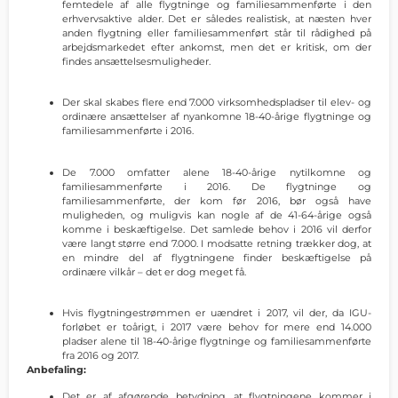
femtedele af alle flygtninge og familiesammenførte i den
erhvervsaktive alder. Det er således realistisk, at næsten hver
anden flygtning eller familiesammenført står til rådighed på
arbejdsmarkedet efter ankomst, men det er kritisk, om der
findes ansættelsesmuligheder.
Der skal skabes flere end 7.000 virksomhedspladser til elev- og
ordinære ansættelser af nyankomne 18-40-årige flygtninge og
familiesammenførte i 2016.
De 7.000 omfatter alene 18-40-årige nytilkomne og
familiesammenførte i 2016. De flygtninge og
familiesammenførte, der kom før 2016, bør også have
muligheden, og muligvis kan nogle af de 41-64-årige også
komme i beskæftigelse. Det samlede behov i 2016 vil derfor
være langt større end 7.000. I modsatte retning trækker dog, at
en mindre del af flygtningene finder beskæftigelse på
ordinære vilkår – det er dog meget få.
Hvis flygtningestrømmen er uændret i 2017, vil der, da IGU-
forløbet er toårigt, i 2017 være behov for mere end 14.000
pladser alene til 18-40-årige flygtninge og familiesammenførte
fra 2016 og 2017.
Anbefaling:
Det er af afgørende betydning, at flygtningene kommer i