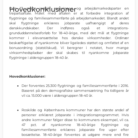
Hovedkonklusioner
Den 17. marts indgik regeringen og arbejdsmarkedsparter en
trepartsaftale. Målet med aftalen er at forbedre integration af
flygtninge og familiesammenførte på arbejdsmarkedet. Blandt andet
skal flygtninge erklæres jobparate uafhængigt af deres
danskkundskaber. Der indføres også et integrations-
grunduddannelsesforløb for 18-40-årige, med det mål at flygtninge
kommer i elevansættelse hos danske virksomheder. Ordinær
beskæftigelse af nyankomne bliver ligeledes støttet og omfattet af en
bonusordning (statstilskud). Vi beregner i notatet, hvor mange
virksomhedspladser der skal skabes til nyankomne jobparate
flygtninge i aldersgruppen 18-40 år.
Hovedkonklusioner:
Der forventes 25.300 flygtninge og familiesammenførte i 2016.
Baseret på den demografiske sammensætning fra tidligere år
vil ca. 15.000 være i aldersgruppen 18-40 år.
Roskilde og Københavns kommuner har den største andel af
personer erklæret jobparate i integrationsprogrammet. Hvis
andre kommuner følger disse to kommuners eksempel, vil ca.
47 pct. af nyankomne 18-40-årige flygtninge og
familiesammenførte erklæres jobparate fire uger efter
bosættelse. 18-40-årige forventes at udgøre mere end fire