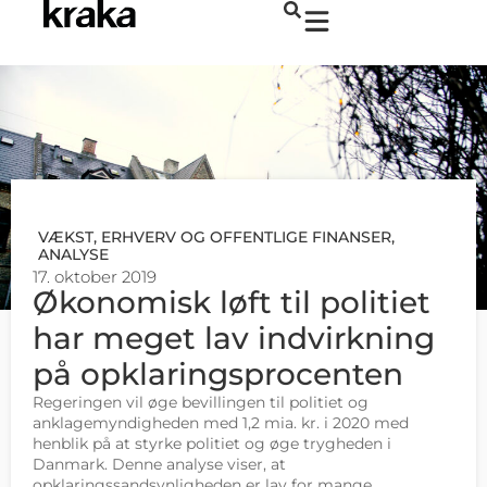
VÆKST, ERHVERV OG OFFENTLIGE FINANSER
,
ANALYSE
17. oktober 2019
Økonomisk løft til politiet
har meget lav indvirkning
på opklaringsprocenten
Regeringen vil øge bevillingen til politiet og
anklagemyndigheden med 1,2 mia. kr. i 2020 med
henblik på at styrke politiet og øge trygheden i
Danmark. Denne analyse viser, at
opklaringssandsynligheden er lav for mange