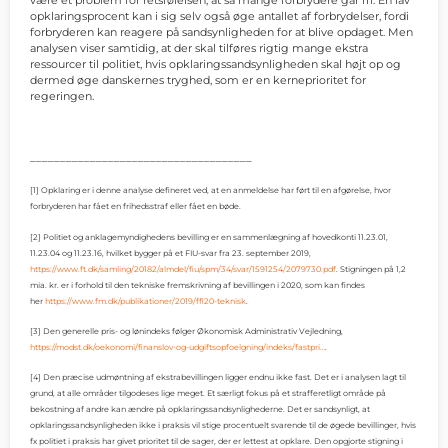
være et problem for retsfølelsen, at så mange forbrydere går fri. En lav
opklaringsprocent kan i sig selv også øge antallet af forbrydelser, fordi
forbryderen kan reagere på sandsynligheden for at blive opdaget. Men
analysen viser samtidig, at der skal tilføres rigtig mange ekstra
ressourcer til politiet, hvis opklaringssandsynligheden skal højt op og
dermed øge danskernes tryghed, som er en kerneprioritet for
regeringen.
_____________________________________
[1] Opklaring er i denne analyse defineret ved, at en anmeldelse har ført til en afgørelse, hvor
forbryderen har fået en frihedsstraf eller fået en bøde.
[2] Politiet og anklagemyndighedens bevilling er en sammenlægning af hovedkonti 11.23.01,
11.23.04 og 11.23.16, hvilket bygger på et FIU-svar fra 23. september 2019,
https://www.ft.dk/samling/20182/almdel/fiu/spm/34/svar/1591254/2079730.pdf
. Stigningen på 1,2
mia. kr. er i forhold til den tekniske fremskrivning af bevillingen i 2020, som kan findes
her
https://www.fm.dk/publikationer/2019/ffl20-teknisk
.
[3] Den generelle pris- og lønindeks følger Økonomisk Administrativ Vejledning,
https://modst.dk/oekonomi/finanslov-og-udgiftsopfoelgning/indeks/fastpri…
.
[4] Den præcise udmøntning af ekstrabevillingen ligger endnu ikke fast. Det er i analysen lagt til
grund, at alle områder tilgodeses lige meget. Et særligt fokus på et strafferetligt område på
bekostning af andre kan ændre på opklaringssandsynlighederne. Det er sandsynligt, at
opklaringssandsynligheden ikke i praksis vil stige procentuelt svarende til de øgede bevillinger, hvis
fx politiet i praksis har givet prioritet til de sager, der er lettest at opklare. Den opgjorte stigning i