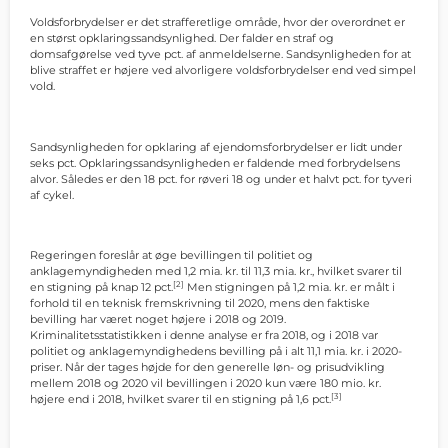
Voldsforbrydelser er det strafferetlige område, hvor der overordnet er
en størst opklaringssandsynlighed. Der falder en straf og
domsafgørelse ved tyve pct. af anmeldelserne. Sandsynligheden for at
blive straffet er højere ved alvorligere voldsforbrydelser end ved simpel
vold.
Sandsynligheden for opklaring af ejendomsforbrydelser er lidt under
seks pct. Opklaringssandsynligheden er faldende med forbrydelsens
alvor. Således er den 18 pct. for røveri 18 og under et halvt pct. for tyveri
af cykel.
Regeringen foreslår at øge bevillingen til politiet og
anklagemyndigheden med 1,2 mia. kr. til 11,3 mia. kr., hvilket svarer til
[2]
en stigning på knap 12 pct.
Men stigningen på 1,2 mia. kr. er målt i
forhold til en teknisk fremskrivning til 2020, mens den faktiske
bevilling har været noget højere i 2018 og 2019.
Kriminalitetsstatistikken i denne analyse er fra 2018, og i 2018 var
politiet og anklagemyndighedens bevilling på i alt 11,1 mia. kr. i 2020-
priser. Når der tages højde for den generelle løn- og prisudvikling
mellem 2018 og 2020 vil bevillingen i 2020 kun være 180 mio. kr.
[3]
højere end i 2018, hvilket svarer til en stigning på 1,6 pct.