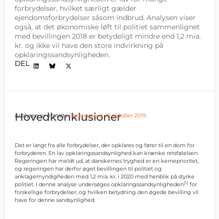
forbrydelser, hvilket særligt gælder
ejendomsforbrydelser såsom indbrud. Analysen viser
også, at det økonomiske løft til politiet sammenlignet
med bevillingen 2018 er betydeligt mindre end 1,2 mia.
kr. og ikke vil have den store indvirkning på
opklaringssandsynligheden.
DEL
Hovedkonklusioner
Analysen er omtalt i
Berlingske d. 17. oktober 2019
.
Det er langt fra alle forbrydelser, der opklares og fører til en dom for
forbryderen. En lav opklaringssandsynlighed kan krænke retsfølelsen.
Regeringen har meldt ud, at danskernes tryghed er en kerneprioritet,
og regeringen har derfor øget bevillingen til politiet og
anklagemyndigheden med 1,2 mia. kr. i 2020 med henblik på styrke
[1]
politiet. I denne analyse undersøges opklaringssandsynligheden
for
forskellige forbrydelser, og hvilken betydning den øgede bevilling vil
have for denne sandsynlighed.