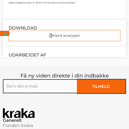
opklaringsprocenten er derfor formentlig et overkantsskøn.
DOWNLOAD
Hent analysen
UDARBEJDET AF
Få ny viden direkte i din indbakke
TILMELD
Alternative:
Generelt
Fonden Kraka