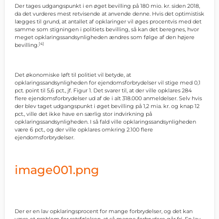
Der tages udgangspunkt i en øget bevilling på 180 mio. kr. siden 2018,
da det vurderes mest retvisende at anvende denne. Hvis det optimistisk
lægges til grund, at antallet af opklaringer vil øges procentvis med det
samme som stigningen i politiets bevilling, så kan det beregnes, hvor
meget opklaringssandsynligheden ændres som følge af den højere
[4]
bevilling.
Det økonomiske løft til politiet vil betyde, at
opklaringssandsynligheden for ejendomsforbrydelser vil stige med 0,1
pct. point til 5,6 pct., jf. Figur 1. Det svarer til, at der ville opklares 284
flere ejendomsforbrydelser ud af de i alt 318.000 anmeldelser. Selv hvis
der blev taget udgangspunkt i øget bevilling på 1,2 mia. kr. og knap 12
pct., ville det ikke have en særlig stor indvirkning på
opklaringssandsynligheden. I så fald ville opklaringssandsynligheden
være 6 pct., og der ville opklares omkring 2.100 flere
ejendomsforbrydelser.
image001.png
Der er en lav opklaringsprocent for mange forbrydelser, og det kan