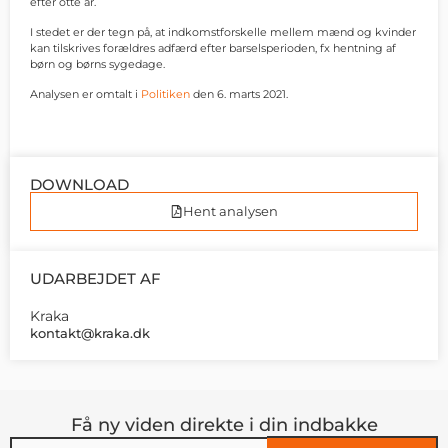
efter otte år.
I stedet er der tegn på, at indkomstforskelle mellem mænd og kvinder
kan tilskrives forældres adfærd efter barselsperioden, fx hentning af
børn og børns sygedage.
Analysen er omtalt i
Politiken
den 6. marts 2021.
DOWNLOAD
Hent analysen
UDARBEJDET AF
Kraka
kontakt@kraka.dk
Få ny viden direkte i din indbakke