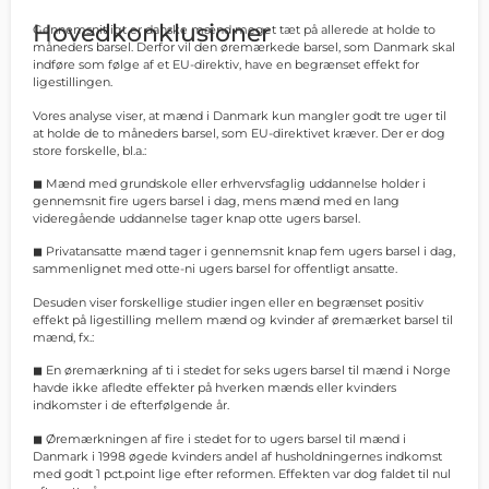
Hovedkonklusioner
Gennemsnitligt er danske mænd meget tæt på allerede at holde to
måneders barsel. Derfor vil den øremærkede barsel, som Danmark skal
indføre som følge af et EU-direktiv, have en begrænset effekt for
ligestillingen.
Vores analyse viser, at mænd i Danmark kun mangler godt tre uger til
at holde de to måneders barsel, som EU-direktivet kræver. Der er dog
store forskelle, bl.a.:
◼ Mænd med grundskole eller erhvervsfaglig uddannelse holder i
gennemsnit fire ugers barsel i dag, mens mænd med en lang
videregående uddannelse tager knap otte ugers barsel.
◼ Privatansatte mænd tager i gennemsnit knap fem ugers barsel i dag,
sammenlignet med otte-ni ugers barsel for offentligt ansatte.
Desuden viser forskellige studier ingen eller en begrænset positiv
effekt på ligestilling mellem mænd og kvinder af øremærket barsel til
mænd, fx.:
◼ En øremærkning af ti i stedet for seks ugers barsel til mænd i Norge
havde ikke afledte effekter på hverken mænds eller kvinders
indkomster i de efterfølgende år.
◼ Øremærkningen af fire i stedet for to ugers barsel til mænd i
Danmark i 1998 øgede kvinders andel af husholdningernes indkomst
med godt 1 pct.point lige efter reformen. Effekten var dog faldet til nul