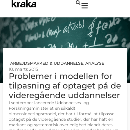
ARBEJDSMARKED & UDDANNELSE
,
ANALYSE
10. marts 2015
Problemer i modellen for
tilpasning af optaget på de
videregående uddannelser
I september lancerede Uddannelses- og
Forskningsministeriet en såkaldt
dimensioneringsmodel, der har til formål at tilpasse
optaget på de videregående studier, der har haft en
markant og systematisk overledighed blandt deres