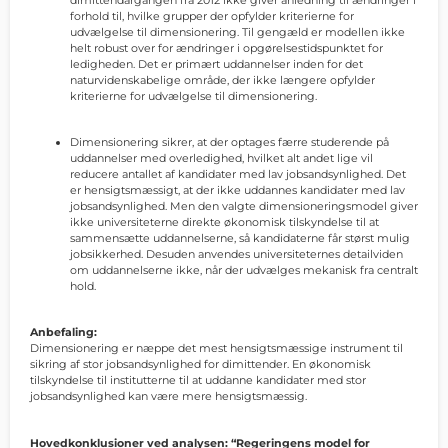
forhold til, hvilke grupper der opfylder kriterierne for
udvælgelse til dimensionering. Til gengæld er modellen ikke
helt robust over for ændringer i opgørelsestidspunktet for
ledigheden. Det er primært uddannelser inden for det
naturvidenskabelige område, der ikke længere opfylder
kriterierne for udvælgelse til dimensionering.
Dimensionering sikrer, at der optages færre studerende på
uddannelser med overledighed, hvilket alt andet lige vil
reducere antallet af kandidater med lav jobsandsynlighed. Det
er hensigtsmæssigt, at der ikke uddannes kandidater med lav
jobsandsynlighed. Men den valgte dimensioneringsmodel giver
ikke universiteterne direkte økonomisk tilskyndelse til at
sammensætte uddannelserne, så kandidaterne får størst mulig
jobsikkerhed. Desuden anvendes universiteternes detailviden
om uddannelserne ikke, når der udvælges mekanisk fra centralt
hold.
Anbefaling:
Dimensionering er næppe det mest hensigtsmæssige instrument til
sikring af stor jobsandsynlighed for dimittender. En økonomisk
tilskyndelse til institutterne til at uddanne kandidater med stor
jobsandsynlighed kan være mere hensigtsmæssig.
Hovedkonklusioner ved analysen: “Regeringens model for