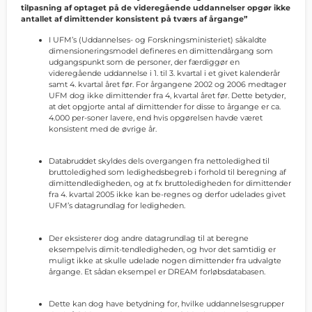
tilpasning af optaget på de videregående uddannelser opgør ikke
antallet af dimittender konsistent på tværs af årgange”
I UFM’s (Uddannelses- og Forskningsministeriet) såkaldte
dimensioneringsmodel defineres en dimittendårgang som
udgangspunkt som de personer, der færdiggør en
videregående uddannelse i 1. til 3. kvartal i et givet kalenderår
samt 4. kvartal året før. For årgangene 2002 og 2006 medtager
UFM dog ikke dimittender fra 4, kvartal året før. Dette betyder,
at det opgjorte antal af dimittender for disse to årgange er ca.
4.000 per-soner lavere, end hvis opgørelsen havde været
konsistent med de øvrige år.
Databruddet skyldes dels overgangen fra nettoledighed til
bruttoledighed som ledighedsbegreb i forhold til beregning af
dimittendledigheden, og at fx bruttoledigheden for dimittender
fra 4. kvartal 2005 ikke kan be-regnes og derfor udelades givet
UFM’s datagrundlag for ledigheden.
Der eksisterer dog andre datagrundlag til at beregne
eksempelvis dimit-tendledigheden, og hvor det samtidig er
muligt ikke at skulle udelade nogen dimittender fra udvalgte
årgange. Et sådan eksempel er DREAM forløbsdatabasen.
Dette kan dog have betydning for, hvilke uddannelsesgrupper