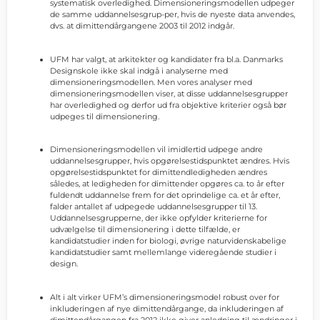
systematisk overledighed. Dimensioneringsmodellen udpeger
de samme uddannelsesgrup-per, hvis de nyeste data anvendes,
dvs. at dimittendårgangene 2003 til 2012 indgår.
UFM har valgt, at arkitekter og kandidater fra bl.a. Danmarks
Designskole ikke skal indgå i analyserne med
dimensioneringsmodellen. Men vores analyser med
dimensioneringsmodellen viser, at disse uddannelsesgrupper
har overledighed og derfor ud fra objektive kriterier også bør
udpeges til dimensionering.
Dimensioneringsmodellen vil imidlertid udpege andre
uddannelsesgrupper, hvis opgørelsestidspunktet ændres. Hvis
opgørelsestidspunktet for dimittendledigheden ændres
således, at ledigheden for dimittender opgøres ca. to år efter
fuldendt uddannelse frem for det oprindelige ca. et år efter,
falder antallet af udpegede uddannelsesgrupper til 13.
Uddannelsesgrupperne, der ikke opfylder kriterierne for
udvælgelse til dimensionering i dette tilfælde, er
kandidatstudier inden for biologi, øvrige naturvidenskabelige
kandidatstudier samt mellemlange videregående studier i
design.
Alt i alt virker UFM’s dimensioneringsmodel robust over for
inkluderingen af nye dimittendårgange, da inkluderingen af
dimittendårgangen fra 2012 ikke giver anledning til ændringer i