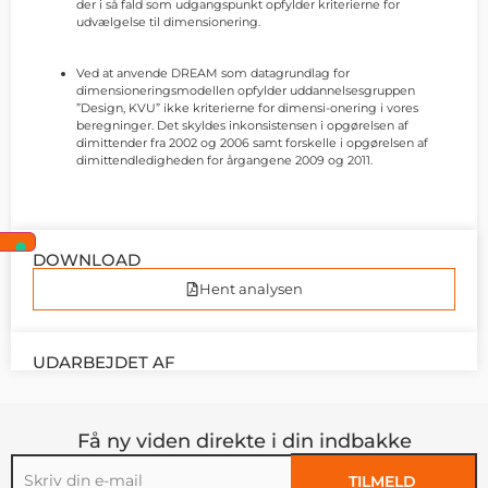
der i så fald som udgangspunkt opfylder kriterierne for
udvælgelse til dimensionering.
Ved at anvende DREAM som datagrundlag for
dimensioneringsmodellen opfylder uddannelsesgruppen
”Design, KVU” ikke kriterierne for dimensi-onering i vores
beregninger. Det skyldes inkonsistensen i opgørelsen af
dimittender fra 2002 og 2006 samt forskelle i opgørelsen af
dimittendledigheden for årgangene 2009 og 2011.
DOWNLOAD
Hent analysen
UDARBEJDET AF
Få ny viden direkte i din indbakke
TILMELD