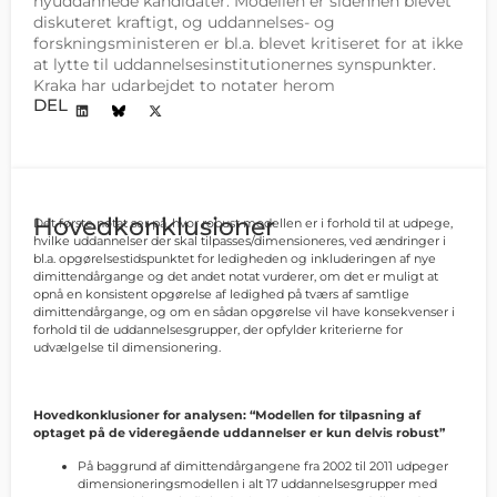
nyuddannede kandidater. Modellen er sidenhen blevet
diskuteret kraftigt, og uddannelses- og
forskningsministeren er bl.a. blevet kritiseret for at ikke
at lytte til uddannelsesinstitutionernes synspunkter.
Kraka har udarbejdet to notater herom
DEL
Hovedkonklusioner
Det første notat ser på, hvor robust modellen er i forhold til at udpege,
hvilke uddannelser der skal tilpasses/dimensioneres, ved ændringer i
bl.a. opgørelsestidspunktet for ledigheden og inkluderingen af nye
dimittendårgange og det andet notat vurderer, om det er muligt at
opnå en konsistent opgørelse af ledighed på tværs af samtlige
dimittendårgange, og om en sådan opgørelse vil have konsekvenser i
forhold til de uddannelsesgrupper, der opfylder kriterierne for
udvælgelse til dimensionering.
Hovedkonklusioner for analysen:
“Modellen for tilpasning af
optaget på de videregående uddannelser er kun delvis robust”
På baggrund af dimittendårgangene fra 2002 til 2011 udpeger
dimensioneringsmodellen i alt 17 uddannelsesgrupper med