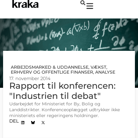
ARBEJDSMARKED & UDDANNELSE
,
VÆKST,
ERHVERV OG OFFENTLIGE FINANSER
,
ANALYSE
17. november 2014
Rapport til konferencen:
"Industrien til debat"
Udarbejdet for Ministeriet for By, Bolig og
Landdistrikter. Konferenceoplægget udtrykker ikke
ministeriets eller regeringens holdninger.
DEL