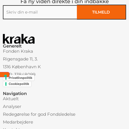
Få ny viden direkte i din indbakke
TILMELD
Alternative:
Generelt
Fonden Kraka
Rigensgade 11, 3.
1316 København K
CVR: 33848099
Privatlivspolitik
Cookiepolitik
Navigation
Aktuelt
Analyser
Redegørelse for god Fondsledelse
Medarbejdere