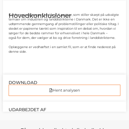
Hovedkonklusioner
Konferenceoplægget består af 6 papirer, som stiller skarpt på udvalgte
temaer om
industrien og landdistrikterne i Danmark. Det er ikke en
udtømmende gennemgang af
problemstillinger eller politiske tiltag. I
stedet er papirerne tænkt som inspiration til en
debat om, hvordan vi
sørger for de bedste rammer for erhvervslivet i hele Danmark –
også
for dem, der vælger at bo og drive forretning i landdistrikterne.
Oplæggene er vedhæftet i en samlet fil, som er at finde nederest på
denne side.
DOWNLOAD
Hent analysen
UDARBEJDET AF