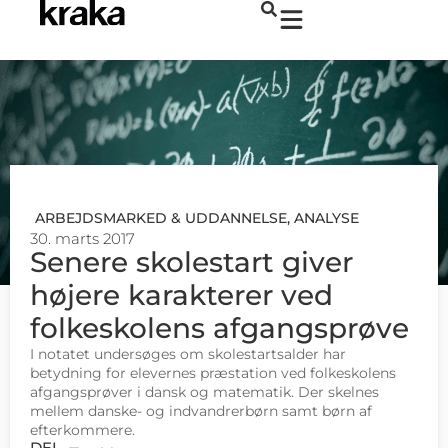
ARBEJDSMARKED & UDDANNELSE
,
ANALYSE
30. marts 2017
Senere skolestart giver
højere karakterer ved
folkeskolens afgangsprøve
I notatet undersøges om skolestartsalder har
betydning for elevernes præstation ved folkeskolens
afgangsprøver i dansk og matematik. Der skelnes
mellem danske- og indvandrerbørn samt børn af
efterkommere.
DEL