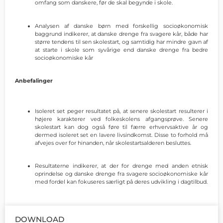
omfang som danskere, før de skal begynde i skole.
Analysen af danske børn med forskellig socioøkonomisk
baggrund indikerer, at danske drenge fra svagere kår, både har
større tendens til sen skolestart, og samtidig har mindre gavn af
at starte i skole som syvårige end danske drenge fra bedre
socioøkonomiske kår
Anbefalinger
Isoleret set peger resultatet på, at senere skolestart resulterer i
højere karakterer ved folkeskolens afgangsprøve. Senere
skolestart kan dog også føre til færre erhvervsaktive år og
dermed isoleret set en lavere livsindkomst. Disse to forhold må
afvejes over for hinanden, når skolestartsalderen besluttes.
Resultaterne indikerer, at der for drenge med anden etnisk
oprindelse og danske drenge fra svagere socioøkonomiske kår
med fordel kan fokuseres særligt på deres udvikling i dagtilbud.
DOWNLOAD