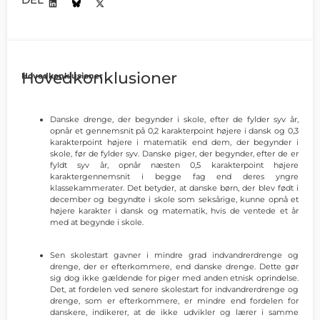
Hovedkonklusioner
Hovedkonklusioner
Danske drenge, der begynder i skole, efter de fylder syv år,
opnår et gennemsnit på 0,2 karakterpoint højere i dansk og 0,3
karakterpoint højere i matematik end dem, der begynder i
skole, før de fylder syv. Danske piger, der begynder, efter de er
fyldt syv år, opnår næsten 0,5 karakterpoint højere
karaktergennemsnit i begge fag end deres yngre
klassekammerater. Det betyder, at danske børn, der blev født i
december og begyndte i skole som seksårige, kunne opnå et
højere karakter i dansk og matematik, hvis de ventede et år
med at begynde i skole.
Sen skolestart gavner i mindre grad indvandrerdrenge og
drenge, der er efterkommere, end danske drenge. Dette gør
sig dog ikke gældende for piger med anden etnisk oprindelse.
Det, at fordelen ved senere skolestart for indvandrerdrenge og
drenge, som er efterkommere, er mindre end fordelen for
danskere, indikerer, at de ikke udvikler og lærer i samme