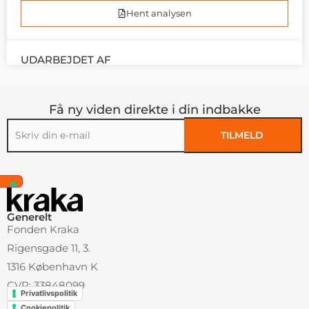
Hent analysen
UDARBEJDET AF
Få ny viden direkte i din indbakke
TILMELD
Alternative:
Generelt
Fonden Kraka
Rigensgade 11, 3.
1316 København K
CVR: 33848099
Privatlivspolitik
Cookiepolitik