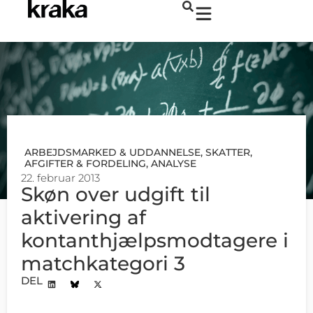
ARBEJDSMARKED & UDDANNELSE
,
SKATTER,
AFGIFTER & FORDELING
,
ANALYSE
22. februar 2013
Skøn over udgift til
aktivering af
kontanthjælpsmodtagere i
matchkategori 3
DEL