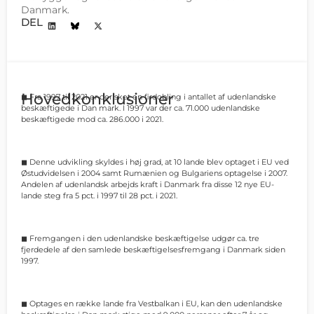
Danmark.
DEL
Hovedkonklusioner
◼ Fra 1997 til 2021 er der sket en firdobling i antallet af udenlandske
beskæftigede i Dan mark. I 1997 var der ca. 71.000 udenlandske
beskæftigede mod ca. 286.000 i 2021.
◼ Denne udvikling skyldes i høj grad, at 10 lande blev optaget i EU ved
Østudvidelsen i 2004 samt Rumænien og Bulgariens optagelse i 2007.
Andelen af udenlandsk arbejds kraft i Danmark fra disse 12 nye EU-
lande steg fra 5 pct. i 1997 til 28 pct. i 2021.
◼ Fremgangen i den udenlandske beskæftigelse udgør ca. tre
fjerdedele af den samlede beskæftigelsesfremgang i Danmark siden
1997.
◼ Optages en række lande fra Vestbalkan i EU, kan den udenlandske