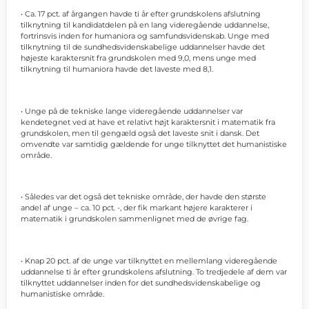
• Ca. 17 pct. af årgangen havde ti år efter grundskolens afslutning
tilknytning til kandidatdelen på en lang videregående uddannelse,
fortrinsvis inden for humaniora og samfundsvidenskab. Unge med
tilknytning til de sundhedsvidenskabelige uddannelser havde det
højeste karaktersnit fra grundskolen med 9,0, mens unge med
tilknytning til humaniora havde det laveste med 8,1.
• Unge på de tekniske lange videregående uddannelser var
kendetegnet ved at have et relativt højt karaktersnit i matematik fra
grundskolen, men til gengæld også det laveste snit i dansk. Det
omvendte var samtidig gældende for unge tilknyttet det humanistiske
område.
• Således var det også det tekniske område, der havde den største
andel af unge – ca. 10 pct. -, der fik markant højere karakterer i
matematik i grundskolen sammenlignet med de øvrige fag.
• Knap 20 pct. af de unge var tilknyttet en mellemlang videregående
uddannelse ti år efter grundskolens afslutning. To tredjedele af dem var
tilknyttet uddannelser inden for det sundhedsvidenskabelige og
humanistiske område.