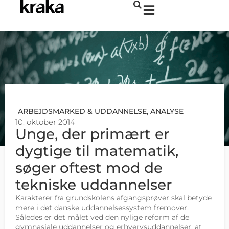
ARBEJDSMARKED & UDDANNELSE
,
ANALYSE
10. oktober 2014
Unge, der primært er
dygtige til matematik,
søger oftest mod de
tekniske uddannelser
Karakterer fra grundskolens afgangsprøver skal betyde
mere i det danske uddannelsessystem fremover.
Således er det målet ved den nylige reform af de
gymnasiale uddannelser og erhvervsuddannelser, at