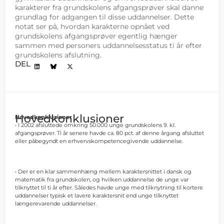
karakterer fra grundskolens afgangsprøver skal danne
grundlag for adgangen til disse uddannelser. Dette
notat ser på, hvordan karakterne opnået ved
grundskolens afgangsprøver egentlig hænger
sammen med personers uddannelsesstatus ti år efter
grundskolens afslutning.
DEL
Hovedkonklusioner
Hovedkonklusioner
• I 2002 afsluttede omkring 50.000 unge grundskolens 9. kl.
afgangsprøver. Ti år senere havde ca. 80 pct. af denne årgang afsluttet
eller påbegyndt en erhvervskompetencegivende uddannelse.
• Der er en klar sammenhæng mellem karaktersnittet i dansk og
matematik fra grundskolen, og hvilken uddannelse de unge var
tilknyttet til ti år efter. Således havde unge med tilknytning til kortere
uddannelser typisk et lavere karaktersnit end unge tilknyttet
længerevarende uddannelser.