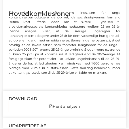
Hovedkonklusioner
For nyligt blev debatten om indsatsen for unge
kontanthjælpsmodtagere genoplivet, da socialrådgivernes formand
Betina Post luftede idéen om at skære i ydelsen til
arbejdsmarkedsparate kontanthjælpsmodtagere mellem 25 og 29 år.
Denne analyse viser, at de særlige ungeregler for
kontanthjælpsmodtagere under 25 år får dem væsentligt hurtigere ud i
et job eller i gang med en uddannelse. Beregningerne peger på, at det
navnlig er de lavere satser, som forkorter ledigheden for de unge. I
perioden 2008-2011 brugte 25-29-årige omkring 5 uger mere (svarende
til knap 25 pct.) på at komme ud af ledighed end de 20-24-årige. Et
forsigtigt skøn for potentialet i at udvide ungeindsatsen til de 25-29-
årige er derfor, at ledigheden kan mindskes med 1.600 personer og
bidrage med ½ mia. kr. til statskassen. Dette skal dog holdes op i mod,
at kontanthjælpsydelsen til de 25-29-årige vil falde ret markant.
DOWNLOAD
Hent analysen
UDARBEJDET AF