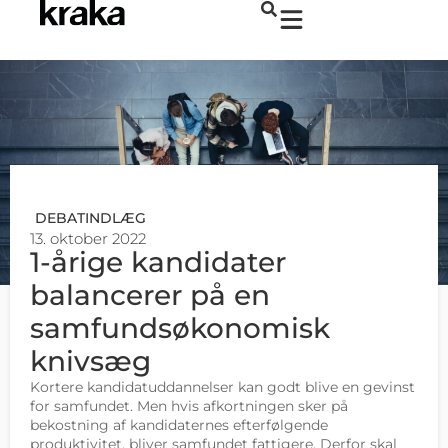
DEBATINDLÆG
13. oktober 2022
1-årige kandidater
balancerer på en
samfundsøkonomisk
knivsæg
Kortere kandidatuddannelser kan godt blive en gevinst
for samfundet. Men hvis afkortningen sker på
bekostning af kandidaternes efterfølgende
produktivitet, bliver samfundet fattigere. Derfor skal