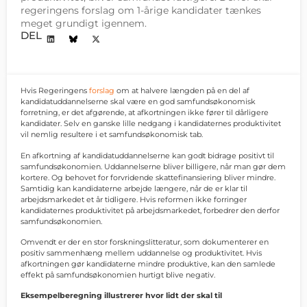
regeringens forslag om 1-årige kandidater tænkes
meget grundigt igennem.
DEL
Hvis Regeringens
forslag
om at halvere længden på en del af
kandidatuddannelserne skal være en god samfundsøkonomisk
forretning, er det afgørende, at afkortningen ikke fører til dårligere
kandidater. Selv en ganske lille nedgang i kandidaternes produktivitet
vil nemlig resultere i et samfundsøkonomisk tab.
En afkortning af kandidatuddannelserne kan godt bidrage positivt til
samfundsøkonomien. Uddannelserne bliver billigere, når man gør dem
kortere. Og behovet for forvridende skattefinansiering bliver mindre.
Samtidig kan kandidaterne arbejde længere, når de er klar til
arbejdsmarkedet et år tidligere. Hvis reformen ikke forringer
kandidaternes produktivitet på arbejdsmarkedet, forbedrer den derfor
samfundsøkonomien.
Omvendt er der en stor forskningslitteratur, som dokumenterer en
positiv sammenhæng mellem uddannelse og produktivitet. Hvis
afkortningen gør kandidaterne mindre produktive, kan den samlede
effekt på samfundsøkonomien hurtigt blive negativ.
Eksempelberegning illustrerer hvor lidt der skal til