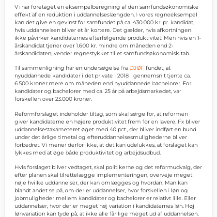
Vi har foretaget en eksempelberegning af den samfundsøkonomiske
effekt af en reduktion i uddannelseslængden. I vores regneeksempel
kan det give en gevinst for samfundet på ca. 430.000 kr. pr. kandidat,
hvis uddannelsen bliver et år kortere. Det gælder, hvis afkortningen
ikke påvirker kandidaternes efterfølgende produktivitet. Men hvis en 1-
årskandidat tjener over 1.600 kr. mindre om måneden end 2-
årskandidaten, vender regnestykket til et samfundsøkonomisk tab.
Til sammenligning har en undersøgelse fra
DJØF
fundet, at
nyuddannede kandidater i det private i 2018 i gennemsnit tjente ca.
6.500 kroner mere om måneden end nyuddannede bachelorer. For
kandidater og bachelorer med ca. 25 år på arbejdsmarkedet, var
forskellen over 23.000 kroner.
Reformforslaget indeholder tiltag, som skal sørge for, at reformen
giver kandidaterne en højere produktivitet frem for en lavere. Fx bliver
uddannelsestaxameteret øget med 40 pct., der bliver indført en bund
under det årlige timetal og efteruddannelsesmulighederne bliver
forbedret. Vi mener derfor ikke, at det kan udelukkes, at forslaget kan
lykkes med at øge både produktivitet og arbejdsudbud.
Hvis forslaget bliver vedtaget, skal politikerne og det reformudvalg, der
efter planen skal tilrettelægge implementeringen, overveje meget
nøje hvilke uddannelser, der kan omlægges og hvordan. Man kan
blandt andet se på, om der er uddannelser, hvor forskellen i løn og
jobmuligheder mellem kandidater og bachelorer er relativt lille. Eller
uddannelser, hvor der er meget høj variation i kandidaternes løn. Høj
lønvariation kan tyde på, at ikke alle får lige meget ud af uddannelsen.