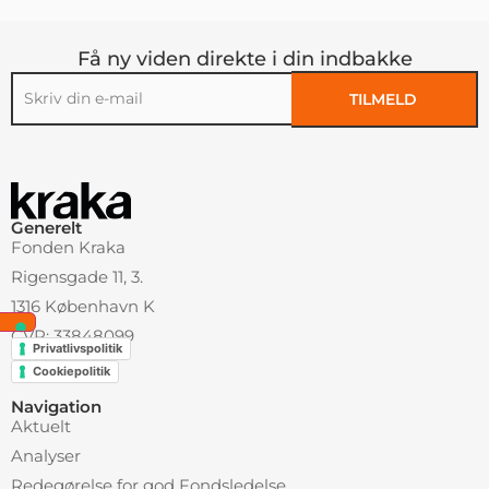
Få ny viden direkte i din indbakke
TILMELD
Alternative:
Generelt
Fonden Kraka
Rigensgade 11, 3.
1316 København K
CVR: 33848099
Privatlivspolitik
Cookiepolitik
Navigation
Aktuelt
Analyser
Redegørelse for god Fondsledelse