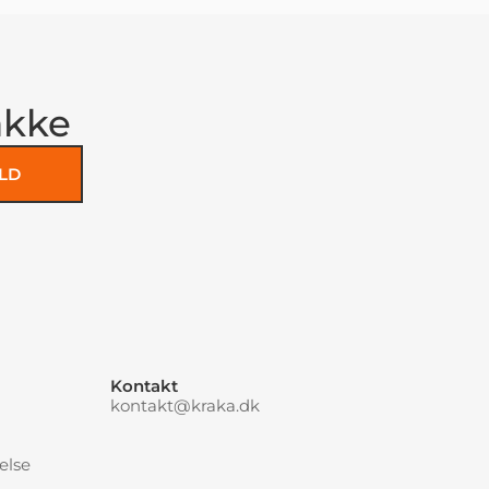
akke
LD
Kontakt
kontakt@kraka.dk
else