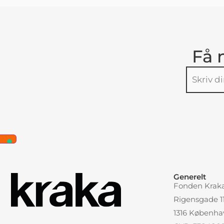
Få 
Alternative
Generelt
Fonden Krak
Rigensgade 11,
1316 Københa