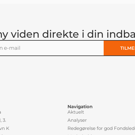
ny viden direkte i din indb
TILME
:
Navigation
a
Aktuelt
 3.
Analyser
vn K
Redegørelse for god Fondsled