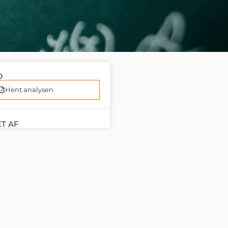
D
Hent analysen
T AF