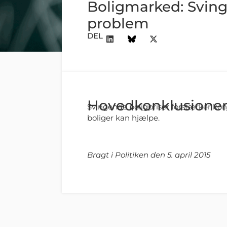
Boligmarked: Sving
problem
DEL
Hovedkonklusione
Svingende boligpriser forstærker konj
boliger kan hjælpe.
Bragt i Politiken den 5. april 2015