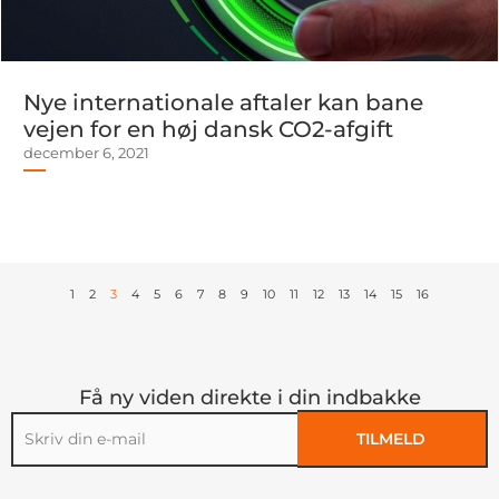
Nye internationale aftaler kan bane
vejen for en høj dansk CO2-afgift
december 6, 2021
1
2
3
4
5
6
7
8
9
10
11
12
13
14
15
16
Få ny viden direkte i din indbakke
TILMELD
Alternative: