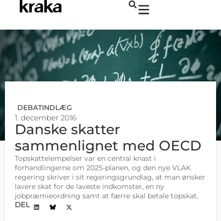
DEBATINDLÆG
1. december 2016
Danske skatter
sammenlignet med OECD
Topskattelempelser var en central knast i
forhandlingerne om 2025-planen, og den nye VLAK
regering skriver i sit regeringsgrundlag, at man ønsker
lavere skat for de laveste indkomster, en ny
jobpræmieordning samt at færre skal betale topskat.
DEL