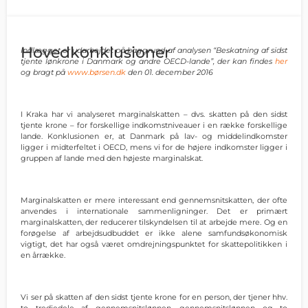
Hovedkonklusioner
Indlægget er udarbejdet på baggrund af analysen “Beskatning af sidst
tjente lønkrone i Danmark og andre OECD-lande”, der kan findes
her
og bragt på
www.børsen.dk
den 01. december 2016
I Kraka har vi analyseret marginalskatten – dvs. skatten på den sidst
tjente krone – for forskellige indkomstniveauer i en række forskellige
lande. Konklusionen er, at Danmark på lav- og middelindkomster
ligger i midterfeltet i OECD, mens vi for de højere indkomster ligger i
gruppen af lande med den højeste marginalskat.
Marginalskatten er mere interessant end gennemsnitskatten, der ofte
anvendes i internationale sammenligninger. Det er primært
marginalskatten, der reducerer tilskyndelsen til at arbejde mere. Og en
forøgelse af arbejdsudbuddet er ikke alene samfundsøkonomisk
vigtigt, det har også været omdrejningspunktet for skattepolitikken i
en årrække.
Vi ser på skatten af den sidst tjente krone for en person, der tjener hhv.
to tredjedele af gennemsnitslønnen, gennemsnitslønnen og to