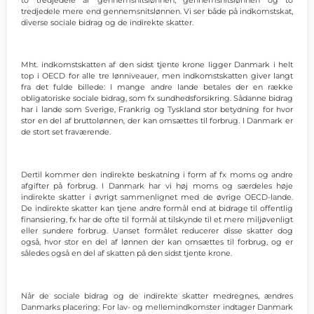
tredjedele mere end gennemsnitslønnen. Vi ser både på indkomstskat,
diverse sociale bidrag og de indirekte skatter.
Mht. indkomstskatten af den sidst tjente krone ligger Danmark i helt
top i OECD for alle tre lønniveauer, men indkomstskatten giver langt
fra det fulde billede: I mange andre lande betales der en række
obligatoriske sociale bidrag, som fx sundhedsforsikring. Sådanne bidrag
har i lande som Sverige, Frankrig og Tyskland stor betydning for hvor
stor en del af bruttolønnen, der kan omsættes til forbrug. I Danmark er
de stort set fraværende.
Dertil kommer den indirekte beskatning i form af fx moms og andre
afgifter på forbrug. I Danmark har vi høj moms og særdeles høje
indirekte skatter i øvrigt sammenlignet med de øvrige OECD-lande.
De indirekte skatter kan tjene andre formål end at bidrage til offentlig
finansiering, fx har de ofte til formål at tilskynde til et mere miljøvenligt
eller sundere forbrug. Uanset formålet reducerer disse skatter dog
også, hvor stor en del af lønnen der kan omsættes til forbrug, og er
således også en del af skatten på den sidst tjente krone.
Når de sociale bidrag og de indirekte skatter medregnes, ændres
Danmarks placering: For lav- og mellemindkomster indtager Danmark