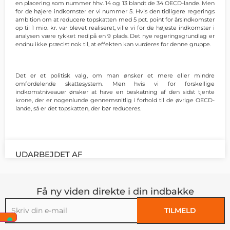
en placering som nummer hhv. 14 og 13 blandt de 34 OECD-lande. Men
for de højere indkomster er vi nummer 5. Hvis den tidligere regerings
ambition om at reducere topskatten med 5 pct. point for årsindkomster
op til 1 mio. kr. var blevet realiseret, ville vi for de højeste indkomster i
analysen være rykket ned på en 9 plads. Det nye regeringsgrundlag er
endnu ikke præcist nok til, at effekten kan vurderes for denne gruppe.
Det er et politisk valg, om man ønsker et mere eller mindre
omfordelende skattesystem. Men hvis vi for forskellige
indkomstniveauer ønsker at have en beskatning af den sidst tjente
krone, der er nogenlunde gennemsnitlig i forhold til de øvrige OECD-
lande, så er det topskatten, der bør reduceres.
UDARBEJDET AF
Få ny viden direkte i din indbakke
TILMELD
Alternative: