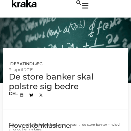
DEBATINDLÆG
9. april 2015
De store banker skal
polstre sig bedre
DEL
Hovedkonklusioner
Danmark bør stille højere kapitalkrav – især til de store banker – hvis vi
vil undgå en ny krise.