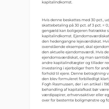
kapitalindkomst.
Hvis denne beskattes med 30 pct., ud
skattebetaling på 30 pct. af 3 pct. = 
gengæld kan boligejeren fratrække si
kapitalindkomst. Ejendomsværdiskat
den hedengangne lejeværdiskat. Hvis
ovenstående eksempel, skal ejendoms
den aktuelle ejendomsværdi. Hvis de
ejendomsværdiskat, og man samtidig 
andre kapitalindtægter og tillader re
investering i ejerboliger frem for andr
forhold til ejere. Denne betragtning v
den blev formuleret forbilledligt kla
Fogh Rasmussen, der i en artikel i 
behandling af kapitalafkast bør være
værdipapirer, erhvervsaktiver eller e
over for bestemte boligmønstre og f