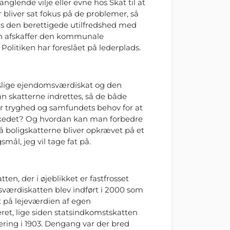
glende vilje eller evne hos Skat til at
er bliver sat fokus på de problemer, så
hvis den berettigede utilfredshed med
an afskaffer den kommunale
olitiken har foreslået på lederplads.
tslige ejendomsværdiskat og den
skatterne indrettes, så de både
 tryghed og samfundets behov for at
arkedet? Og hvordan kan man forbedre
 boligskatterne bliver opkrævet på et
mål, jeg vil tage fat på.
n, der i øjeblikket er fastfrosset
sværdiskatten blev indført i 2000 som
t på lejeværdien af egen
ret, lige siden statsindkomstskatten
gering i 1903. Dengang var der bred