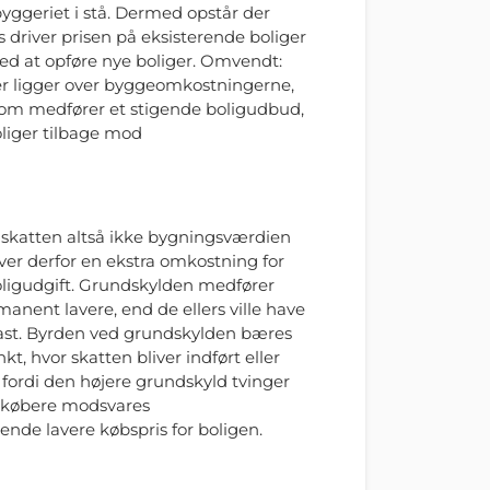
yggeriet i stå. Dermed opstår der
 driver prisen på eksisterende boliger
d at opføre nye boliger. Omvendt:
er ligger over byggeomkostningerne,
som medfører et stigende boligudbud,
oliger tilbage mod
skatten altså ikke bygningsværdien
er derfor en ekstra omkostning for
oligudgift. Grundskylden medfører
anent lavere, end de ellers ville have
 fast. Byrden ved grundskylden bæres
kt, hvor skatten bliver indført eller
, fordi den højere grundskyld tvinger
igkøbere modsvares
ende lavere købspris for boligen.