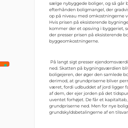
sælge nybyggede boliger, og så går b
efterhånden boligmangel, der gradvis
op på niveau med omkostningerne ve
Hvis prisen på eksisterende bygning
kommer der et opsving i byggeriet, 
der presser prisen på eksisterende b
byggeomkostningerne.
På langt sigt presser ejendomsværdi
ned. Skatten på bygningsværdien bliv
boligejeren, der øger den samlede b
derimod, at grundpriserne bliver perm
været, fordi udbuddet af jord ligger
af dem, der ejer jorden på det tidspun
uventet forhøjet. De får et kapitaltab
grundpriserne ned. Men for nye bol
grundskyldsbetalingerne af en tilsvar