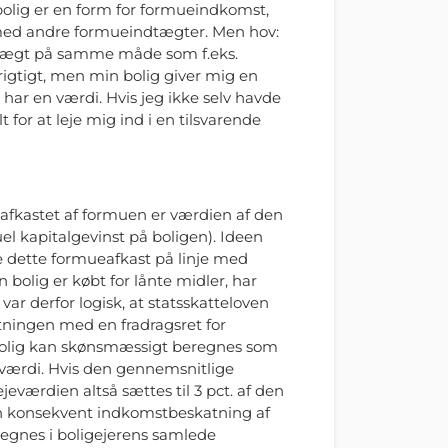
bolig er en form for formueindkomst,
 med andre formueindtægter. Men hov:
dtægt på samme måde som f.eks.
 rigtigt, men min bolig giver mig en
 har en værdi. Hvis jeg ikke selv havde
t for at leje mig ind i en tilsvarende
 afkastet af formuen er værdien af den
uel kapitalgevinst på boligen). Ideen
e dette formueafkast på linje med
n bolig er købt for lånte midler, har
var derfor logisk, at statsskatteloven
ningen med en fradragsret for
 bolig kan skønsmæssigt beregnes som
 værdi. Hvis den gennemsnitlige
ejeværdien altså sættes til 3 pct. af den
n konsekvent indkomstbeskatning af
regnes i boligejerens samlede