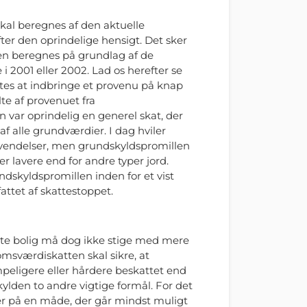
al beregnes af den aktuelle
ter den oprindelige hensigt. Det sker
en beregnes på grundlag af de
2001 eller 2002. Lad os herefter se
tes at indbringe et provenu på knap
lte af provenuet fra
var oprindelig en generel skat, der
 alle grundværdier. I dag hviler
anvendelser, men grundskyldspromillen
r lavere end for andre typer jord.
skyldspromillen inden for et vist
attet af skattestoppet.
te bolig må dog ikke stige med mere
omsværdiskatten skal sikre, at
mpeligere eller hårdere beskattet end
ylden to andre vigtige formål. For det
ter på en måde, der går mindst muligt