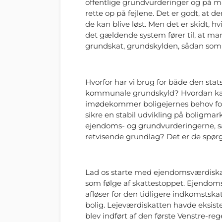
offentlige grundvurderinger og på man
rette op på fejlene. Det er godt, at d
de kan blive løst. Men det er skidt, 
det gældende system fører til, at m
grundskat, grundskylden, sådan som P
Hvorfor har vi brug for både den sta
kommunale grundskyld? Hvordan kan 
imødekommer boligejernes behov for
sikre en stabil udvikling på boligm
ejendoms- og grundvurderingerne, så
retvisende grundlag? Det er de spørgs
Lad os starte med ejendomsværdiskatte
som følge af skattestoppet. Ejendom
afløser for den tidligere indkomstska
bolig. Lejeværdiskatten havde eksiste
blev indført af den første Venstre-re