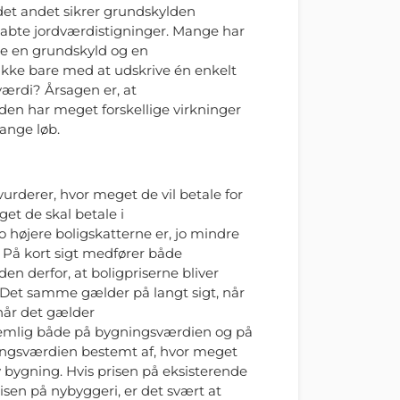
det andet sikrer grundskylden
abte jordværdistigninger. Mange har
åde en grundskyld og en
ikke bare med at udskrive én enkelt
ærdi? Årsagen er, at
en har meget forskellige virkninger
lange løb.
vurderer, hvor meget de vil betale for
get de skal betale i
højere boligskatterne er, jo mindre
e. På kort sigt medfører både
 derfor, at boligpriserne bliver
t. Det samme gælder på langt sigt, når
når det gælder
emlig både på bygningsværdien og på
ingsværdien bestemt af, hvor meget
y bygning. Hvis prisen på eksisterende
isen på nybyggeri, er det svært at