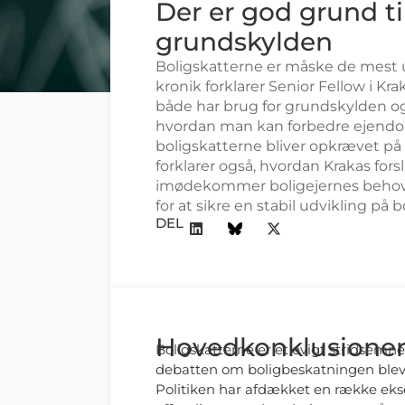
Der er god grund ti
grundskylden
Boligskatterne er måske de mest u
kronik forklarer Senior Fellow i Kra
både har brug for grundskylden 
hvordan man kan forbedre ejendo
boligskatterne bliver opkrævet på
forklarer også, hvordan Krakas fors
imødekommer boligejernes behov
for at sikre en stabil udvikling på
DEL
Hovedkonklusione
Boligskatterne er et evigt stridsemne 
debatten om boligbeskatningen bleve
Politiken har afdækket en række ekse