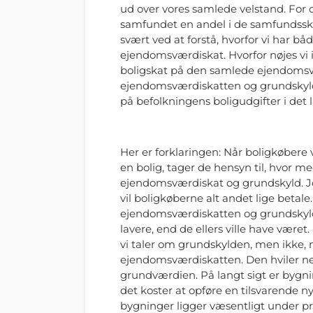
ud over vores samlede velstand. For 
samfundet en andel i de samfundssk
svært ved at forstå, hvorfor vi har b
ejendomsværdiskat. Hvorfor nøjes vi 
boligskat på den samlede ejendomsv
ejendomsværdiskatten og grundskyld
på befolkningens boligudgifter i det 
Her er forklaringen: Når boligkøbere 
en bolig, tager de hensyn til, hvor me
ejendomsværdiskat og grundskyld. Jo 
vil boligkøberne alt andet lige betal
ejendomsværdiskatten og grundskylden
lavere, end de ellers ville have være
vi taler om grundskylden, men ikke, 
ejendomsværdiskatten. Den hviler n
grundværdien. På langt sigt er bygn
det koster at opføre en tilsvarende n
bygninger ligger væsentligt under pr