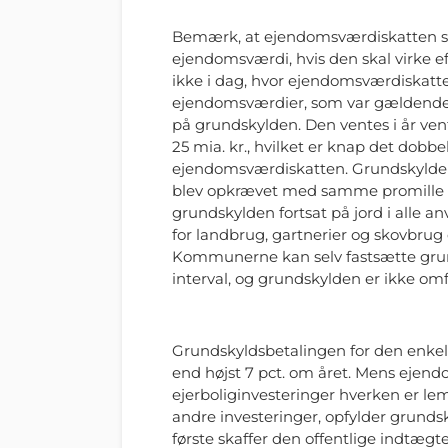
Bemærk, at ejendomsværdiskatten sk
ejendomsværdi, hvis den skal virke ef
ikke i dag, hvor ejendomsværdiskatt
ejendomsværdier, som var gældende i 
på grundskylden. Den ventes i år ven
25 mia. kr., hvilket er knap det dobbe
ejendomsværdiskatten. Grundskylden 
blev opkrævet med samme promille af
grundskylden fortsat på jord i alle 
for landbrug, gartnerier og skovbrug e
Kommunerne kan selv fastsætte grund
interval, og grundskylden er ikke omf
Grundskyldsbetalingen for den enkel
end højst 7 pct. om året. Mens ejend
ejerboliginvesteringer hverken er le
andre investeringer, opfylder grundsk
første skaffer den offentlige indtæg