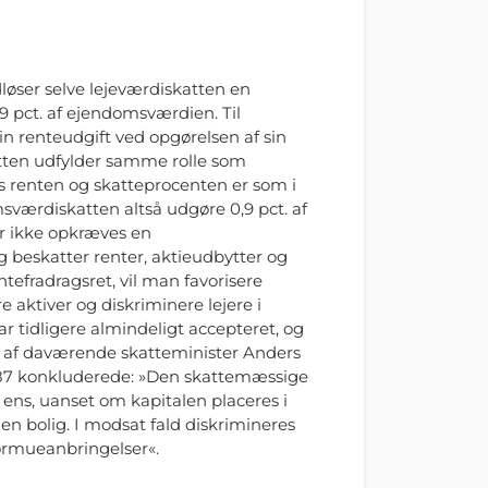
løser selve lejeværdiskatten en
0,9 pct. af ejendomsværdien. Til
n renteudgift ved opgørelsen af sin
ten udfylder samme rolle som
 renten og skatteprocenten er som i
værdiskatten altså udgøre 0,9 pct. af
r ikke opkræves en
beskatter renter, aktieudbytter og
ntefradragsret, vil man favorisere
e aktiver og diskriminere lejere i
ar tidligere almindeligt accepteret, og
rt af daværende skatteminister Anders
1987 konkluderede: »Den skattemæssige
 ens, uanset om kapitalen placeres i
gen bolig. I modsat fald diskrimineres
ormueanbringelser«.