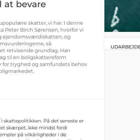
l at bevare
populære skatter, vi har. I denne
ka Peter Birch Sørensen, hvorfor vi
og ejendomsværdiskatten, og
msvurderingerne, så
UDARBEJDE
 et retvisende grundlag. Han
lag til en boligskattereform
 for tryghed og samfundets behov
 boligmarkedet.
r
i skattepolitikken. På det seneste er
t skærpet, ikke mindst fordi
mpler på vilkårligheder i de