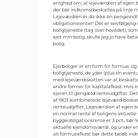
enighed om, at lejeværdien af egen 
der bør indkomstbeskattes på linje
Lejeværdien er da ikke en pengein
obligationsrenter! Det er selvfølgelig
boligtjeneste (tag over hovedet), som
ejet min bolig, skulle jeg jo have betal
bolig.
Ejerboliger er en form for formue, og
boligtjeneste, de yder (plus en event
med lejeværdiskatten var at beskatt
andre former for kapitalafkast. Hvis e
ejeren til gengæld renteudgifter. Det 
af 1903 kombinerede lejeværdibeskat
renteudgifter. Lejeværdien af egen
en normal rente af boligens aktuelle
byggeobligationsrente er 3 pct., bør l
aktuelle ejendomsværdi, og under e
alt formueafkast bør dette beløb ind