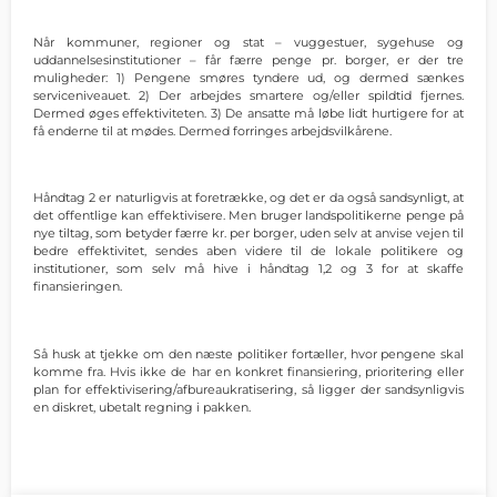
Når kommuner, regioner og stat – vuggestuer, sygehuse og
uddannelsesinstitutioner – får færre penge pr. borger, er der tre
muligheder: 1) Pengene smøres tyndere ud, og dermed sænkes
serviceniveauet. 2) Der arbejdes smartere og/eller spildtid fjernes.
Dermed øges effektiviteten. 3) De ansatte må løbe lidt hurtigere for at
få enderne til at mødes. Dermed forringes arbejdsvilkårene.
Håndtag 2 er naturligvis at foretrække, og det er da også sandsynligt, at
det offentlige kan effektivisere. Men bruger landspolitikerne penge på
nye tiltag, som betyder færre kr. per borger, uden selv at anvise vejen til
bedre effektivitet, sendes aben videre til de lokale politikere og
institutioner, som selv må hive i håndtag 1,2 og 3 for at skaffe
finansieringen.
Så husk at tjekke om den næste politiker fortæller, hvor pengene skal
komme fra. Hvis ikke de har en konkret finansiering, prioritering eller
plan for effektivisering/afbureaukratisering, så ligger der sandsynligvis
en diskret, ubetalt regning i pakken.