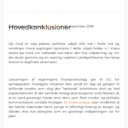
Hovedkonklusioner
Indlægget er bragt på
Finans.dk
d. 26. september 2018
Op mod et valg pakkes politiske udspil ofte ind i flotte ord og
vendinger mens regningen ignoreres. I dette valgår holder vi i Kraka
ekstra øje med, om indholdet kan bære den fine indpakning, og om
der skulle gemme sig en regning i pakken. Landspolitikerne har netop
leveret to dugfriske eksempler.
Lanceringen af regeringens finanslovsforslag gik til UG for
spinapparatet: Forslagets initiativer blev sendt én dag ad gangen til
skiftende medier, som slog den ”lækkede” solohistorie stort op. Ved
præsentationen af det samlede forslag stod borgerne med følelsen af,
at en sand gaveregn havde ramt dem, som flere medier og politiske
kommentatorer omtalte forslaget.
En Kraka-analyse
viser imidlertid, at
det faktisk indeholder færre penge til offentligt forbrug pr. borger, og
således ikke kan betegnes som en gaveregn. Indpakningen var for
pæn.