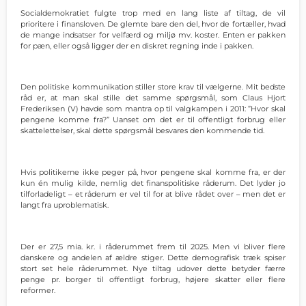
Socialdemokratiet fulgte trop med en lang liste af tiltag, de vil
prioritere i finansloven. De glemte bare den del, hvor de fortæller, hvad
de mange indsatser for velfærd og miljø mv. koster. Enten er pakken
for pæn, eller også ligger der en diskret regning inde i pakken.
Den politiske kommunikation stiller store krav til vælgerne. Mit bedste
råd er, at man skal stille det samme spørgsmål, som Claus Hjort
Frederiksen (V) havde som mantra op til valgkampen i 2011: ”Hvor skal
pengene komme fra?” Uanset om det er til offentligt forbrug eller
skattelettelser, skal dette spørgsmål besvares den kommende tid.
Hvis politikerne ikke peger på, hvor pengene skal komme fra, er der
kun én mulig kilde, nemlig det finanspolitiske råderum. Det lyder jo
tilforladeligt – et råderum er vel til for at blive rådet over – men det er
langt fra uproblematisk.
Der er 27,5 mia. kr. i råderummet frem til 2025. Men vi bliver flere
danskere og andelen af ældre stiger. Dette demografisk træk spiser
stort set hele råderummet. Nye tiltag udover dette betyder færre
penge pr. borger til offentligt forbrug, højere skatter eller flere
reformer.