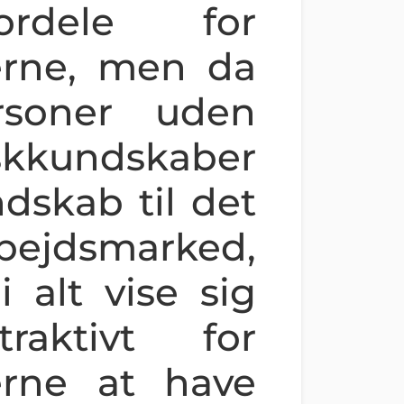
rdele for
erne, men da
rsoner uden
skkundskaber
dskab til det
ejdsmarked,
i alt vise sig
raktivt for
erne at have