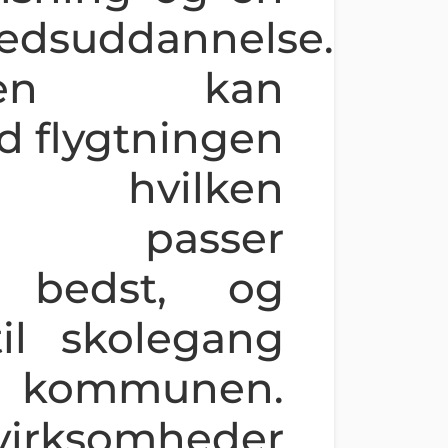
edsuddannelse.
heden kan
 flygtningen
, hvilken
se passer
n bedst, og
til skolegang
f kommunen.
virksomheder