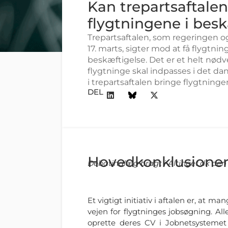
Kan trepartsaftalen
flygtningene i bes
Trepartsaftalen, som regeringen 
17. marts, sigter mod at få flygtn
beskæftigelse. Det er et helt nødv
flygtninge skal indpasses i det da
i trepartsaftalen bringe flygtninge
DEL
Hovedkonklusione
Debatindlæg bragt i Altinget.dk den 
Et vigtigt initiativ i aftalen er, at
vejen for flygtninges jobsøgning. Al
oprette deres CV i Jobnetsystemet 