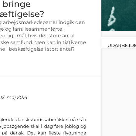
 bringe
kæftigelse?
og arbejdsmarkedsparter indgik den
inge og familiesammenførte i
endigt mål, hvis det store antal
nske samfund. Men kan initiativerne
UDARBEJDE
ne i beskæftigelse i stort antal?
r
12. maj 2016
 manglende danskkundskaber ikke må stå i
le jobsøgende skal i dag føre joblog og
på dansk. Det kan fleste flygtninge