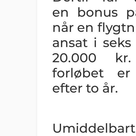
en bonus på
når en flygt
ansat i sek
20.000 kr
forløbet e
efter to år.
Umiddelb