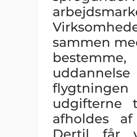
arbejdsmark
Virksom
sammen med
bestemme
uddannel
flygtninge
udgifterne 
afholdes a
Dertil får 