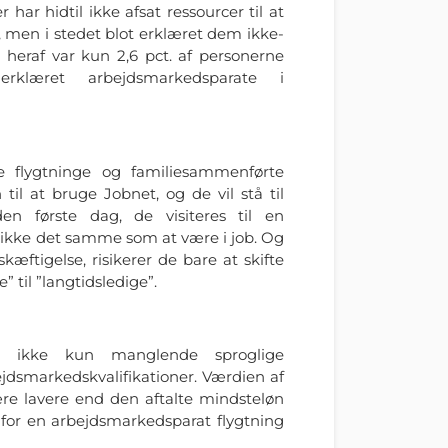
 har hidtil ikke afsat ressourcer til at
 men i stedet blot erklæret dem ikke-
 heraf var kun 2,6 pct. af personerne
erklæret arbejdsmarkedsparate i
e flygtninge og familiesammenførte
n til at bruge Jobnet, og de vil stå til
n første dag, de visiteres til en
 ikke det samme som at være i job. Og
æftigelse, risikerer de bare at skifte
 til ”langtidsledige”.
r ikke kun manglende sproglige
jdsmarkedskvalifikationer. Værdien af
ære lavere end den aftalte mindsteløn
et for en arbejdsmarkedsparat flygtning