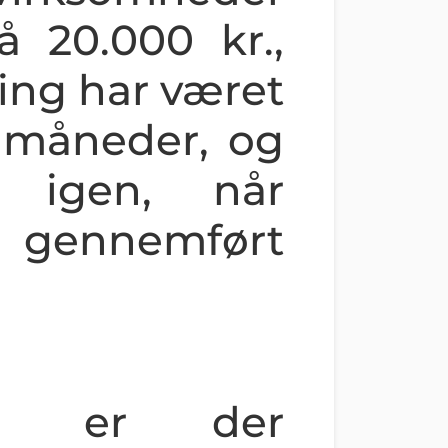
 20.000 kr.,
ning har været
s måneder, og
. igen, når
r gennemført
art er der