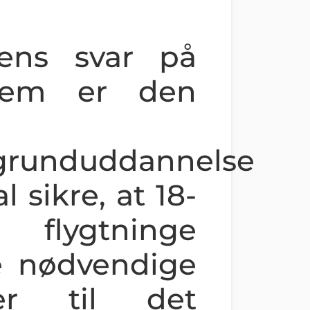
alens svar på
blem er den
sgrunduddannelse
l sikre, at 18-
flygtninge
e nødvendige
oner til det