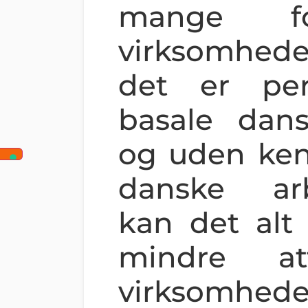
mange fo
virksomhed
det er pe
basale dan
og uden ken
danske arb
kan det alt 
mindre att
virksomhed