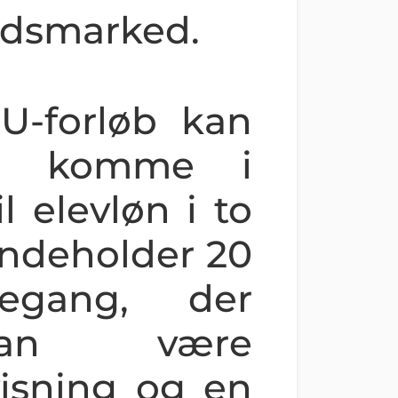
jdsmarked.
U-forløb kan
ene komme i
l elevløn i to
 indeholder 20
legang, der
an være
isning og en