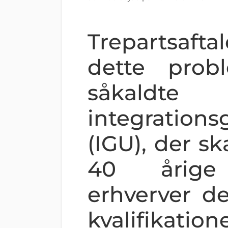
Trepartsaft
dette pro
såkaldte
integration
(IGU), der ska
40 årige 
erhverver d
kvalifikati