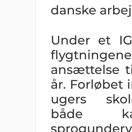
danske arbe
Under et IG
flygtning
ansættelse ti
år. Forløbet
ugers sko
både k
sprogunderv