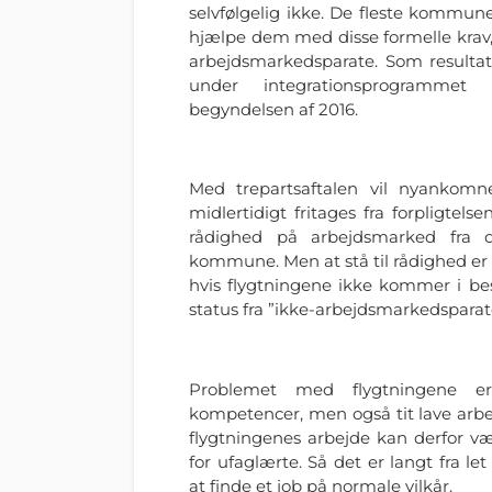
selvfølgelig ikke. De fleste kommuner
hjælpe dem med disse formelle krav,
arbejdsmarkedsparate. Som resultat
under integrationsprogrammet 
begyndelsen af 2016.
Med trepartsaftalen vil nyankomn
midlertidigt fritages fra forpligtelse
rådighed på arbejdsmarked fra de
kommune. Men at stå til rådighed er
hvis flygtningene ikke kommer i besk
status fra ”ikke-arbejdsmarkedsparate”
Problemet med flygtningene e
kompetencer, men også tit lave arbe
flygtningenes arbejde kan derfor v
for ufaglærte. Så det er langt fra l
at finde et job på normale vilkår.