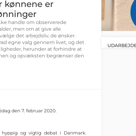
r kønnene er
lønninger
ikke handle om observerede
alder, men om at give alle
ælge det arbejdsliv, de ønsker.
grad egne valg gennem livet, og det
UDARBEJDE
uligheder, herunder at forhindre at
ommen og opvæksten begrænser den
r
edag den 7. februar 2020.
 hyppig og vigtig debat i Danmark.