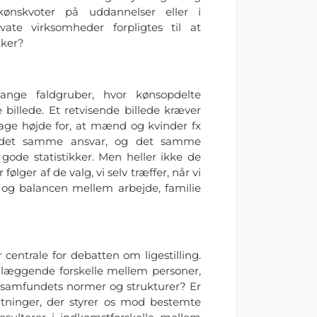
kønskvoter på uddannelser eller i
vate virksomheder forpligtes til at
kker?
nge faldgruber, hvor kønsopdelte
de billede. Et retvisende billede kræver
ge højde for, at mænd og kvinder fx
 det samme ansvar, og det samme
gode statistikker. Men heller ikke de
følger af de valg, vi selv træffer, når vi
 og balancen mellem arbejde, familie
 centrale for debatten om ligestilling.
ndlæggende forskelle mellem personer,
r samfundets normer og strukturer? Er
tninger, der styrer os mod bestemte