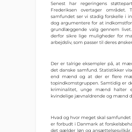
Senest har regeringens støttepart
Frederiksen overtager området. Tr
samfundet ser vi stadig forskelle i 
dog argumentere for at indkomstfors
grundlæggende valg gennem livet. 
derfor sikre lige muligheder for 
arbejdsliv, som passer til deres ønsk
Der er talrige eksempler på, at mænd
det danske samfund. Statistikker vi
end mænd og at der er flere mænd
topindkomstgruppen. Samtidig er de
kriminalitet, unge mænd halter e
kvindelige jævnaldrende og mænd dør 
Hvad og hvor meget skal samfundet gø
er forbudt i Danmark at forskelsbe
det gælder løn og ansættelsesvilkår