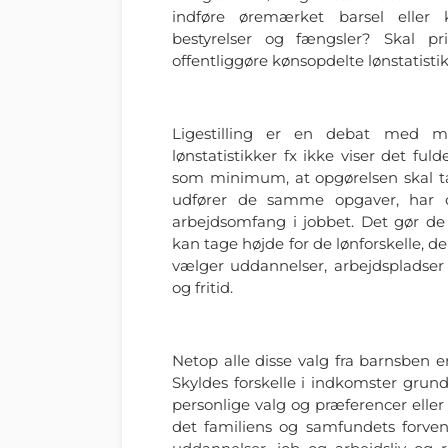
indføre øremærket barsel eller 
bestyrelser og fængsler? Skal pri
offentliggøre kønsopdelte lønstatisti
Ligestilling er en debat med ma
lønstatistikker fx ikke viser det ful
som minimum, at opgørelsen skal ta
udfører de samme opgaver, har
arbejdsomfang i jobbet. Det gør de 
kan tage højde for de lønforskelle, der 
vælger uddannelser, arbejdspladser
og fritid.
Netop alle disse valg fra barnsben er
Skyldes forskelle i indkomster gru
personlige valg og præferencer elle
det familiens og samfundets forven