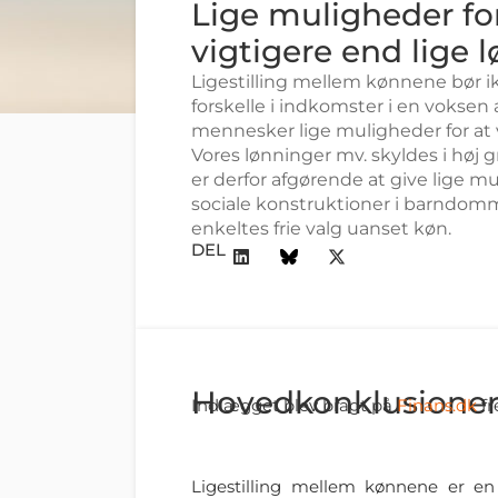
Lige muligheder fo
vigtigere end lige 
Ligestilling mellem kønnene bør 
forskelle i indkomster i en voksen 
mennesker lige muligheder for at v
Vores lønninger mv. skyldes i høj 
er derfor afgørende at give lige m
sociale konstruktioner i barnd
enkeltes frie valg uanset køn.
DEL
Hovedkonklusione
Indlægget blev bragt på
Finans.dk
fr
Ligestilling mellem kønnene er en