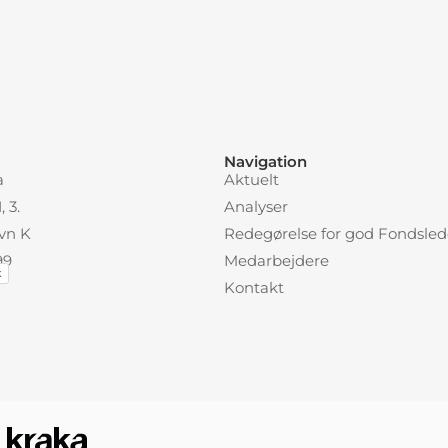
:
Navigation
a
Aktuelt
 3.
Analyser
vn K
Redegørelse for god Fondsled
99
Medarbejdere
k
Kontakt