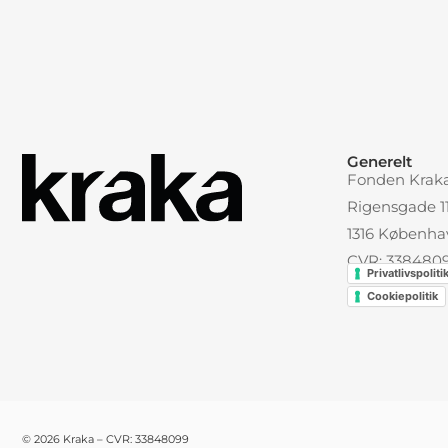
Alternative
Generelt
Fonden Krak
Rigensgade 11,
1316 Københa
CVR: 338480
Privatlivspoliti
Cookiepolitik
© 2026 Kraka – CVR: 33848099