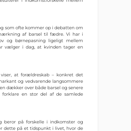
resulterer i indkomstforskelle mellem
, og som ofte kommer op i debatten om
emærkning af barsel til fædre. Vi har i
lov og børnepasning ligeligt mellem
 vælger i dag, at kvinden tager en
 viser, at forældreskab – konkret det
 markant og vedvarende langsommere
kten dækker over både barsel og senere
n forklare en stor del af de samlede
 beror på forskelle i indkomster og
 dette på et tidspunkt i livet, hvor de