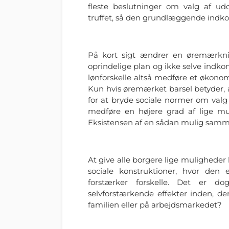
fleste beslutninger om valg af udd
truffet, så den grundlæggende indkom
På kort sigt ændrer en øremærknin
oprindelige plan og ikke selve indk
lønforskelle altså medføre et økonom
Kun hvis øremærket barsel betyder,
for at bryde sociale normer om valg 
medføre en højere grad af lige m
Eksistensen af en sådan mulig samme
At give alle borgere lige mulighede
sociale konstruktioner, hvor den 
forstærker forskelle. Det er do
selvforstærkende effekter inden, der
familien eller på arbejdsmarkedet?