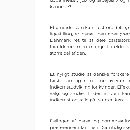
uddannelser, job og arbejdsliv og 
kønnene?
Et område, som kan illustrere dette
ligestilling, er barsel, herunder ør
Danmark ret til at dele barselsor
forældrene, men mange forældrepar
større del af den.
Et nyligt studie af danske forskere
første barn og frem – medfører en
indkomstudvikling for kvinder. Effe
valg, og studiet finder, at den ka
indkomstforskelle på tværs af køn.
Delingen af barsel og børnepasning
præferencer i familien. Samtidig sker