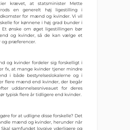
ier krævet, at statsminister Mette
ods en generelt høj ligestilling i
indkomster for mænd og kvinder. Vi vil
kelle for kønnene i høj grad bunder i
Et ønske om øget ligestillingen bør
mænd og kvinder, så de kan vælge et
er og præferencer.
 og kvinder fordeler sig forskelligt i
ser fx, at mange kvinder tjener mindre
 i både bestyrelseslokalerne og i
r flere mænd end kvinder, der begår
fter uddannelsesniveauet for deres
typisk flere år tidligere end kvinder.
re for at udligne disse forskelle? Det
handle mænd og kvinder, herunder når
. Skal samfundet lovgive yderligere og