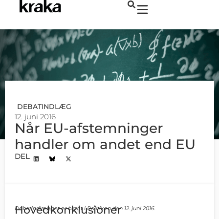
DEBATINDLÆG
12. juni 2016
Når EU-afstemninger
handler om andet end EU
DEL
Hovedkonklusioner
Debatindlægget er bragt i Politiken den 12. juni 2016.