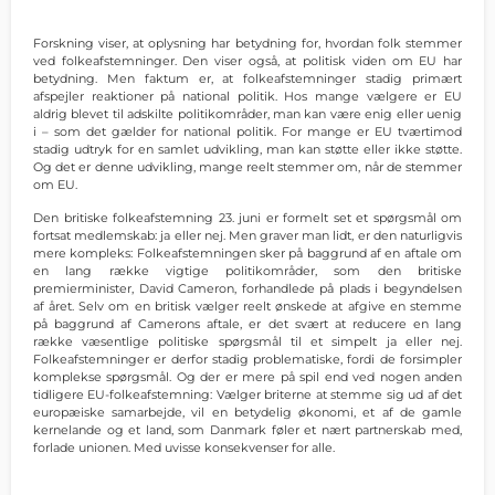
Forskning viser, at oplysning har betydning for, hvordan folk stemmer
ved folkeafstemninger. Den viser også, at politisk viden om EU har
betydning. Men faktum er, at folkeafstemninger stadig primært
afspejler reaktioner på national politik. Hos mange vælgere er EU
aldrig blevet til adskilte politikområder, man kan være enig eller uenig
i – som det gælder for national politik. For mange er EU tværtimod
stadig udtryk for en samlet udvikling, man kan støtte eller ikke støtte.
Og det er denne udvikling, mange reelt stemmer om, når de stemmer
om EU.
Den britiske folkeafstemning 23. juni er formelt set et spørgsmål om
fortsat medlemskab: ja eller nej. Men graver man lidt, er den naturligvis
mere kompleks: Folkeafstemningen sker på baggrund af en aftale om
en lang række vigtige politikområder, som den britiske
premierminister, David Cameron, forhandlede på plads i begyndelsen
af året. Selv om en britisk vælger reelt ønskede at afgive en stemme
på baggrund af Camerons aftale, er det svært at reducere en lang
række væsentlige politiske spørgsmål til et simpelt ja eller nej.
Folkeafstemninger er derfor stadig problematiske, fordi de forsimpler
komplekse spørgsmål. Og der er mere på spil end ved nogen anden
tidligere EU-folkeafstemning: Vælger briterne at stemme sig ud af det
europæiske samarbejde, vil en betydelig økonomi, et af de gamle
kernelande og et land, som Danmark føler et nært partnerskab med,
forlade unionen. Med uvisse konsekvenser for alle.