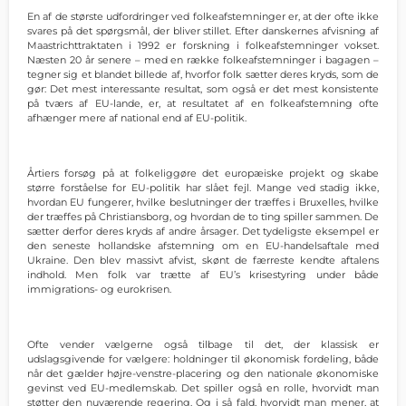
En af de største udfordringer ved folkeafstemninger er, at der ofte ikke
svares på det spørgsmål, der bliver stillet. Efter danskernes afvisning af
Maastrichttraktaten i 1992 er forskning i folkeafstemninger vokset.
Næsten 20 år senere – med en række folkeafstemninger i bagagen –
tegner sig et blandet billede af, hvorfor folk sætter deres kryds, som de
gør: Det mest interessante resultat, som også er det mest konsistente
på tværs af EU-lande, er, at resultatet af en folkeafstemning ofte
afhænger mere af national end af EU-politik.
Årtiers forsøg på at folkeliggøre det europæiske projekt og skabe
større forståelse for EU-politik har slået fejl. Mange ved stadig ikke,
hvordan EU fungerer, hvilke beslutninger der træffes i Bruxelles, hvilke
der træffes på Christiansborg, og hvordan de to ting spiller sammen. De
sætter derfor deres kryds af andre årsager. Det tydeligste eksempel er
den seneste hollandske afstemning om en EU-handelsaftale med
Ukraine. Den blev massivt afvist, skønt de færreste kendte aftalens
indhold. Men folk var trætte af EU’s krisestyring under både
immigrations- og eurokrisen.
Ofte vender vælgerne også tilbage til det, der klassisk er
udslagsgivende for vælgere: holdninger til økonomisk fordeling, både
når det gælder højre-venstre-placering og den nationale økonomiske
gevinst ved EU-medlemskab. Det spiller også en rolle, hvorvidt man
støtter den nuværende regering. Og i så fald, hvorvidt man mener, at