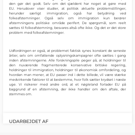
den gør det godt. Selv om det sjældent har noget at gøre med
EU. Herudover viser studier, at politisk aktuelle problemstillinger,
herunder særligt immigration, også har betydning ved
folkeafstemninger. Også selv om immigration kun berører
afstemningens politiske område perifert. De spørgsmål, som reelt
sættes til folkeafstemning, besvares altså ofte ikke. Og det er det store
problem med folkeafstemninger.
Udfordringen er også, at problemet faktisk synes konstant de seneste
årtier, selv om omfattende oplysningskampagner ofte sættes i gang
inden afstemningerne. Alle forskningspile peger på, at holdninger til
den nuværende fragmenterede konservative britiske regering,
holdninger til immigration, holdninger til økonomisk omfordeling, og
hvordan man mener, at EU passer ind i dette billede, vil være stærke
medvirkende faktorer til at bestemme, hvor folk sætter krydset i næste
uge. Vi risikerer med andre ord, at et nøgleland forlader EU på
baggrund af en afstemning, der ikke handler om den aftale, der
stemmes om.
UDARBEJDET AF