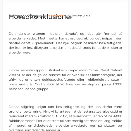
Hovedkonklusioner
Indlægget er bragt på
Altinget.dk
d. 21. januar 2019
Den danske økonomi buldrer derudaf, og det går fremad på
arbejdsmarkedet. Midt i dette har et nyt begreb vundet indpas i den
danske debat – ”prekariatet”. Det nye begreb beskriver beskæftigede,
der kun er løst tilknyttet arbejdsmarkedet, til trods for at de ønsker at
arbejde mere.
I vores seneste rapport i Kraka-Deloitte-projektet ”Small Great Nation”
viser vi, at der ifølge de seneste tal er over 80.000 lønmodtagere, der
ufrivilligt er enten deltidsbeskæftigede eller midlertidigt ansatte i
mere end 3 år. Og fra 2007 til 2014 var der en stigning på ca. 17.000
personer i denne gruppe.
Denne stigning udgør tabt beskæftigelse, og der kan derfor være
grund til bekymring. Hvis vi fx antager, at de løstansattes arbejdstid er
reduceret med ¼ i forhold til fuld tid, så svarer det til et tab på ca. 4.000
fuldtidspersoner. Det er et stort tal sammenlignet med en lang række
af meget omdiskuterede arbejdsmarkedsreformer på skatte- og
overførselsområdet de senere år.