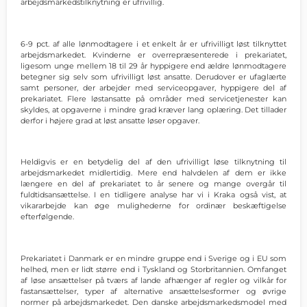
arbejdsmarkedstilknytning er ufrivillig.
6-9 pct. af alle lønmodtagere i et enkelt år er ufrivilligt løst tilknyttet
arbejdsmarkedet. Kvinderne er overrepræsenterede i prekariatet,
ligesom unge mellem 18 til 29 år hyppigere end ældre lønmodtagere
betegner sig selv som ufrivilligt løst ansatte. Derudover er ufaglærte
samt personer, der arbejder med serviceopgaver, hyppigere del af
prekariatet. Flere løstansatte på områder med servicetjenester kan
skyldes, at opgaverne i mindre grad kræver lang oplæring. Det tillader
derfor i højere grad at løst ansatte løser opgaver.
Heldigvis er en betydelig del af den ufrivilligt løse tilknytning til
arbejdsmarkedet midlertidig. Mere end halvdelen af dem er ikke
længere en del af prekariatet to år senere og mange overgår til
fuldtidsansættelse. I en tidligere analyse har vi i Kraka også vist, at
vikararbejde kan øge mulighederne for ordinær beskæftigelse
efterfølgende.
Prekariatet i Danmark er en mindre gruppe end i Sverige og i EU som
helhed, men er lidt større end i Tyskland og Storbritannien. Omfanget
af løse ansættelser på tværs af lande afhænger af regler og vilkår for
fastansættelser, typer af alternative ansættelsesformer og øvrige
normer på arbejdsmarkedet. Den danske arbejdsmarkedsmodel med