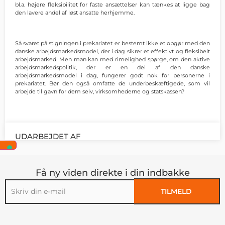
bl.a. højere fleksibilitet for faste ansættelser kan tænkes at ligge bag
den lavere andel af løst ansatte herhjemme.
Så svaret på stigningen i prekariatet er bestemt ikke et opgør med den
danske arbejdsmarkedsmodel, der i dag sikrer et effektivt og fleksibelt
arbejdsmarked. Men man kan med rimelighed spørge, om den aktive
arbejdsmarkedspolitik, der er en del af den danske
arbejdsmarkedsmodel i dag, fungerer godt nok for personerne i
prekariatet. Bør den også omfatte de underbeskæftigede, som vil
arbejde til gavn for dem selv, virksomhederne og statskassen?
UDARBEJDET AF
Få ny viden direkte i din indbakke
TILMELD
Alternative: