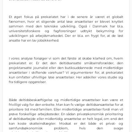
Et øget fokus på prekariatet har i de senere år været et globalt
fænomen, hvor et stigende antal løse ansættelser er blevet knyttet
sammen med den tekniske udvikling. Også i Danmark har bl.a.
universitetsforskere og fagforeninger udtrykt bekymring for
udviklingen på arbejdsmarkedet. Der er bl.a. en frygt for, at de løst
ansatte har en lav jobsikkerhed.
I vores analyse forsøger vi som det første at skabe klarhed om, hvem
prekariatet er. Er det den deltidsansatte småbarnsforælder, den
projektansatte journalist eller den butiksuddannede med midlertidige
ansættelser i skiftende varehuse? Vi argumenterer for, at prekariatet
kun omfatter ufrivillige løse ansættelser. Her adskiller vores studie sig
fra tidligere opgørelser.
Både deltidsbeskæftigelse og midlertidige ansættelser kan være et
frivilligt valg for den enkelte. Man kan fx vælge deltidsansættelse for at
prioritere tid med familien. Eller midlertidige ansættelser fordi man vil
prøve forskellige arbejdssteder. En sådan privatøkonomisk prioritering
af deltidsarbejde eller midlertidig ansættelse er helt legal, om end det
kan koste skatteindtægter. Modsat er det både et privat- og
samfundsøkonomisk problem, hvis den svage