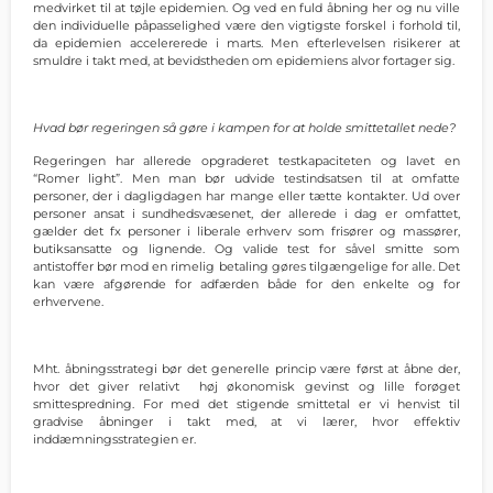
medvirket til at tøjle epidemien. Og ved en fuld åbning her og nu ville
den individuelle påpasselighed være den vigtigste forskel i forhold til,
da epidemien accelererede i marts. Men efterlevelsen risikerer at
smuldre i takt med, at bevidstheden om epidemiens alvor fortager sig.
Hvad bør regeringen så gøre i kampen for at holde smittetallet nede?
Regeringen har allerede opgraderet testkapaciteten og lavet en
“Romer light”. Men man bør udvide testindsatsen til at omfatte
personer, der i dagligdagen har mange eller tætte kontakter. Ud over
personer ansat i sundhedsvæsenet, der allerede i dag er omfattet,
gælder det fx personer i liberale erhverv som frisører og massører,
butiksansatte og lignende. Og valide test for såvel smitte som
antistoffer bør mod en rimelig betaling gøres tilgængelige for alle. Det
kan være afgørende for adfærden både for den enkelte og for
erhvervene.
Mht. åbningsstrategi bør det generelle princip være først at åbne der,
hvor det giver relativt høj økonomisk gevinst og lille forøget
smittespredning. For med det stigende smittetal er vi henvist til
gradvise åbninger i takt med, at vi lærer, hvor effektiv
inddæmningsstrategien er.