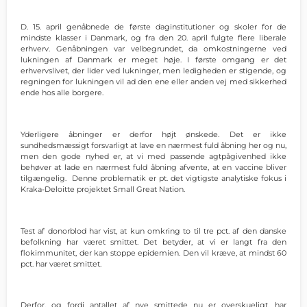
D. 15. april genåbnede de første daginstitutioner og skoler for de
mindste klasser i Danmark, og fra den 20. april fulgte flere liberale
erhverv. Genåbningen var velbegrundet, da omkostningerne ved
lukningen af Danmark er meget høje. I første omgang er det
erhvervslivet, der lider ved lukninger, men ledigheden er stigende, og
regningen for lukningen vil ad den ene eller anden vej med sikkerhed
ende hos alle borgere.
Yderligere åbninger er derfor højt ønskede. Det er ikke
sundhedsmæssigt forsvarligt at lave en nærmest fuld åbning her og nu,
men den gode nyhed er, at vi med passende agtpågivenhed ikke
behøver at lade en nærmest fuld åbning afvente, at en vaccine bliver
tilgængelig. Denne problematik er pt. det vigtigste analytiske fokus i
Kraka-Deloitte projektet Small Great Nation.
Test af donorblod har vist, at kun omkring to til tre pct. af den danske
befolkning har været smittet. Det betyder, at vi er langt fra den
flokimmunitet, der kan stoppe epidemien. Den vil kræve, at mindst 60
pct. har været smittet.
Derfor, og fordi antallet af nye smittede nu er overskueligt, har