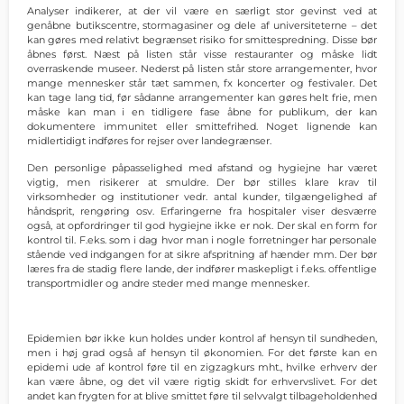
Analyser indikerer, at der vil være en særligt stor gevinst ved at
genåbne butikscentre, stormagasiner og dele af universiteterne – det
kan gøres med relativt begrænset risiko for smittespredning. Disse bør
åbnes først. Næst på listen står visse restauranter og måske lidt
overraskende museer. Nederst på listen står store arrangementer, hvor
mange mennesker står tæt sammen, fx koncerter og festivaler. Det
kan tage lang tid, før sådanne arrangementer kan gøres helt frie, men
måske kan man i en tidligere fase åbne for publikum, der kan
dokumentere immunitet eller smittefrihed. Noget lignende kan
midlertidigt indføres for rejser over landegrænser.
Den personlige påpasselighed med afstand og hygiejne har været
vigtig, men risikerer at smuldre. Der bør stilles klare krav til
virksomheder og institutioner vedr. antal kunder, tilgængelighed af
håndsprit, rengøring osv. Erfaringerne fra hospitaler viser desværre
også, at opfordringer til god hygiejne ikke er nok. Der skal en form for
kontrol til. F.eks. som i dag hvor man i nogle forretninger har personale
stående ved indgangen for at sikre afspritning af hænder mm. Der bør
læres fra de stadig flere lande, der indfører maskepligt i f.eks. offentlige
transportmidler og andre steder med mange mennesker.
Epidemien bør ikke kun holdes under kontrol af hensyn til sundheden,
men i høj grad også af hensyn til økonomien. For det første kan en
epidemi ude af kontrol føre til en zigzagkurs mht., hvilke erhverv der
kan være åbne, og det vil være rigtig skidt for erhvervslivet. For det
andet kan frygten for at blive smittet føre til selvvalgt tilbageholdenhed