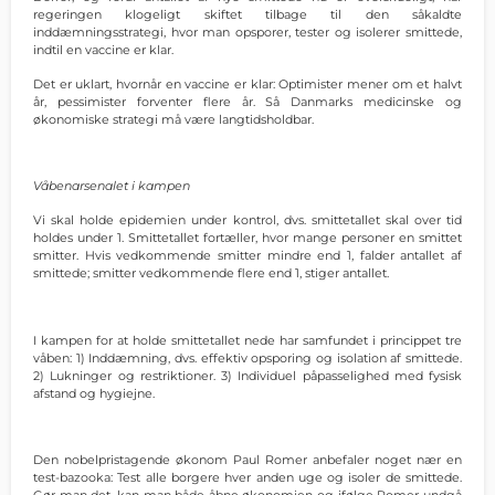
regeringen klogeligt skiftet tilbage til den såkaldte
inddæmningsstrategi, hvor man opsporer, tester og isolerer smittede,
indtil en vaccine er klar.
Det er uklart, hvornår en vaccine er klar: Optimister mener om et halvt
år, pessimister forventer flere år. Så Danmarks medicinske og
økonomiske strategi må være langtidsholdbar.
Våbenarsenalet i kampen
Vi skal holde epidemien under kontrol, dvs. smittetallet skal over tid
holdes under 1. Smittetallet fortæller, hvor mange personer en smittet
smitter. Hvis vedkommende smitter mindre end 1, falder antallet af
smittede; smitter vedkommende flere end 1, stiger antallet.
I kampen for at holde smittetallet nede har samfundet i princippet tre
våben: 1) Inddæmning, dvs. effektiv opsporing og isolation af smittede.
2) Lukninger og restriktioner. 3) Individuel påpasselighed med fysisk
afstand og hygiejne.
Den nobelpristagende økonom Paul Romer anbefaler noget nær en
test-bazooka: Test alle borgere hver anden uge og isoler de smittede.