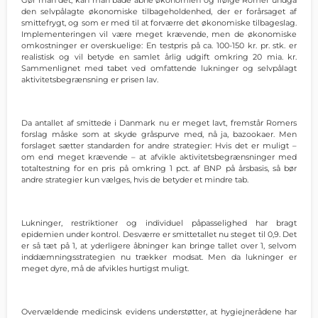
Gør man det, kan man både åbne økonomien og ifølge Romer undgå
den selvpålagte økonomiske tilbageholdenhed, der er forårsaget af
smittefrygt, og som er med til at forværre det økonomiske tilbageslag.
Implementeringen vil være meget krævende, men de økonomiske
omkostninger er overskuelige: En testpris på ca. 100-150 kr. pr. stk. er
realistisk og vil betyde en samlet årlig udgift omkring 20 mia. kr.
Sammenlignet med tabet ved omfattende lukninger og selvpålagt
aktivitetsbegrænsning er prisen lav.
Da antallet af smittede i Danmark nu er meget lavt, fremstår Romers
forslag måske som at skyde gråspurve med, nå ja, bazookaer. Men
forslaget sætter standarden for andre strategier: Hvis det er muligt –
om end meget krævende – at afvikle aktivitetsbegrænsninger med
totaltestning for en pris på omkring 1 pct. af BNP på årsbasis, så bør
andre strategier kun vælges, hvis de betyder et mindre tab.
Lukninger, restriktioner og individuel påpasselighed har bragt
epidemien under kontrol. Desværre er smittetallet nu steget til 0,9. Det
er så tæt på 1, at yderligere åbninger kan bringe tallet over 1, selvom
inddæmningsstrategien nu trækker modsat. Men da lukninger er
meget dyre, må de afvikles hurtigst muligt.
Overvældende medicinsk evidens understøtter, at hygiejnerådene har