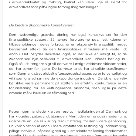
i erhvervsaktivitet og forbrug, hvilket kan være lige så slemt for
erhvervslivet som påtvungne forbrugsbegrænsninger.
De bredere økonomiske konsekvenser
Den nødvendige gradvise åbning har også konsekvenser for den
finanspolitiske strategi: Så længe forbrugerne pga. restriktioner er
tilbageholdende i deres forbrug, har en ekspansiv finanspolitik meget
begrænset effekt. Så den finanspolitiske stimulans må vente lidt
endnu. Det betyder desværre også, at der ikke er udsigt til, at de
økonomiske hjælpepakker til erhvervslivet kan udfases her og nu.
Også på lidt længere sigt vil der være i øvrigt veldrevne virksomheder,
der har behov for hjælp: De færreste lande har så solide statsfinanser
som Danmark, så et globalt efterspørgselstilbageslag er forventeligt og
vil i særlig grad ramme de eksporttunge industrier. Dansk erhvervsliv
bør ikke være permanent på støtten, en effektiv konkurrence er en
forudsætning for en velfungerende økonomi, men også på dette
område må vi have en vis tålmodighed.
Regeringen handlede klart og resolut i nedlukningen af Danmark og
har klogeligt påbegyndt åbningen. Men tiden er nu også moden til at
udarbejde en lige så klar og resolut strategi for den videre genåbning.
En kombination af endnu mere omfattende testning og inddæmning,
pålagt individuel påpasselighed og klart prioriteret åbning forekommer
rimelig. Men da smittetallene er stigende, bør den Romerske bazooka