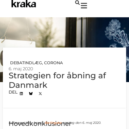
DEBATINDLÆG
,
CORONA
6. maj 2020
Strategien for åbning af
Danmark
DEL
Hovedkonklusioner
Indlægget blev bragt i
Berlingske
onsdag den 6. maj 2020.