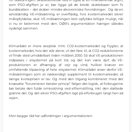
som PSO-afgiften jo er, bør ligge på de brede skattebaser som fx
bundskatten – det skaber mindre økonomiske forvridninger. Og da en
selvstændig VE-målsætning er overflødig, hvis kvotemarkedet sikrer
målopfyldelse, skal VE-målsætningen blot opfyldes billigst muligt, når
vi nu er belemret med den. DØR’s argumentation hænger således
nydeligt sammen.
Klimarådet er mere skeptisk mht. CO2-kvotemarkedet og frygter, at
kvotemarkedet, hvis det står alene, vil det føre til, at CO2-reduktionerne
vil finde sted umiddelbart inden målåret 2050. Så skal VE-produktionen
indpasses i elsystemet på kort tid, og det kan være dyrt da VE-
produktionen er afhængig af vejr og vind, hvilket kræver en
omfattende tilpasning af hele elsystemet. Klimarådet anser derfor VE-
målsætningen som et nødvendigt supplement til kvotemarkedet, så
længe kvoteprisen er lav. Og med den tilgang kombineret med det
knæsatte ”forureneren betaler princip” følger det logisk, at forbrugerne
bør betale den fulde omkostning ved elfremstilling, inkl. den støttede
grønne del. Og det sikrer PSO-afgiften lagt på elforbruget langt hen ad
vejen.
Men begge råd har udfordringer i argumentationen: