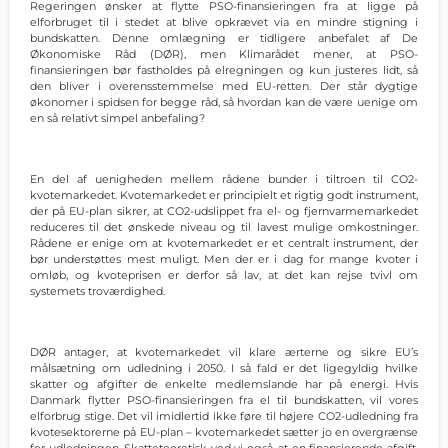
Regeringen ønsker at flytte PSO-finansieringen fra at ligge på
elforbruget til i stedet at blive opkrævet via en mindre stigning i
bundskatten. Denne omlægning er tidligere anbefalet af De
Økonomiske Råd (DØR), men Klimarådet mener, at PSO-
finansieringen bør fastholdes på elregningen og kun justeres lidt, så
den bliver i overensstemmelse med EU-retten. Der står dygtige
økonomer i spidsen for begge råd, så hvordan kan de være uenige om
en så relativt simpel anbefaling?
En del af uenigheden mellem rådene bunder i tiltroen til CO2-
kvotemarkedet. Kvotemarkedet er principielt et rigtig godt instrument,
der på EU-plan sikrer, at CO2-udslippet fra el- og fjernvarmemarkedet
reduceres til det ønskede niveau og til lavest mulige omkostninger.
Rådene er enige om at kvotemarkedet er et centralt instrument, der
bør understøttes mest muligt. Men der er i dag for mange kvoter i
omløb, og kvoteprisen er derfor så lav, at det kan rejse tvivl om
systemets troværdighed.
DØR antager, at kvotemarkedet vil klare ærterne og sikre EU’s
målsætning om udledning i 2050. I så fald er det ligegyldig hvilke
skatter og afgifter de enkelte medlemslande har på energi. Hvis
Danmark flytter PSO-finansieringen fra el til bundskatten, vil vores
elforbrug stige. Det vil imidlertid ikke føre til højere CO2-udledning fra
kvotesektorerne på EU-plan – kvotemarkedet sætter jo en overgrænse
for udledningen. Skatteteoretisk ved vi også, at en finansierende afgift,