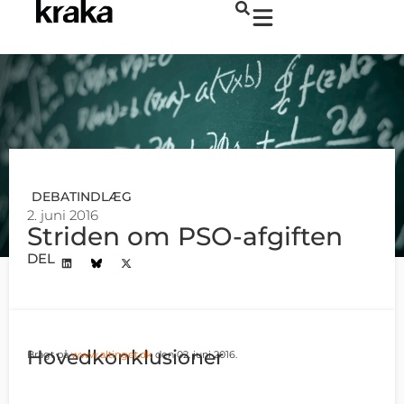
DEBATINDLÆG
2. juni 2016
Striden om PSO-afgiften
DEL
Hovedkonklusioner
Bragt på
www.altinget.dk
den 02. juni 2016.