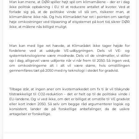
Man kan mene, at DØR spiller højt spil om klimamålene – der er i dag
ikke politisk opbakning i EU til at reducere antallet af kvoter. Ved at
forlade sig på, at de politiske vinde vil slå om, risikerer man, at
klimamålene ikke nås. Og hvis Klimarådet har ret i pointen om særligt
høje omkostninger ved tilpasning af elsystemet på kort tid, sikrer DØR
ikke, at målene nås billigst muligt.
Man kan med lige ret hævde, at Klimarådet ikke tager højde for
fordelene ved at udskyde VE-udbygningen. Dels vil VE- og
systemteknologierne være modnede. Dels vil de vindmøller, vi stiller
op i dag, alligevel være udtjente når vi når frem til 2050. Så ingen ved,
om omkostningerne alt i alt vil være større, hvis omstillingen
gennemføres tæt på 2050 med ny teknologi i stedet for gradvist.
Tilbage står, at ingen aner om kvotemarkedet om fx ti år vil tilskynde
tilstrækkeligt til CO2-reduktion – det er helt op til de politiske vinde i
EU-landene. Og vi ved ikke, om det er billigst at omstille til VE gradvist
eller kort inden 2050. Så selv om begge råd argumenterer logisk og
konsistent, lander de på forskellige anbefalinger, da de usikre
antagelser er forskellige.