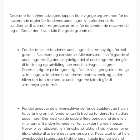
Desværre forklejner udvalgets rapport flere vigtige argumenter for de
nuværende regler for fondenes uddelinger. Vi opfordrer derfor
politikerne til at være meget varsomme, før de ændrer de nuværende
regler. Det er der i hvert fald fire gode grunde til:
For det første er fondenes uddelinger til almennyttige formål
gaver til Danmark og danskerne. Alle danskere kan få glæde af
uddelingerne. Og den betydelige del af uddelingerne, der går
til forskning og udvikling kan endda bidrage til at gøre
Danmark rigere på længere sigt. Det er så til gengæld rimeligt
at forlange, at fondene bliver drevet professionelt, og at der
bliver ført kontrol med, at uddelingerne faktisk går til
almennyttige formål.
For det andet er de erhvervsdrivende fonde etableret ud fra en
forventning om, at fondene kan få fradrag for deres fremtidige
uddelinger. Dermed kan de uddele flere penge, end de ellers
ville kunne. Sandsynligheden er for at aktier fra »den næste
Novo« bliver placeret i en fondskonstruktion, hvis ikke der er en
tilskyndelse til at gøre det, nærmer sig nul. Resultatet er, at hele
overskuddet i stedet går til aktionærer i både ind- og udland