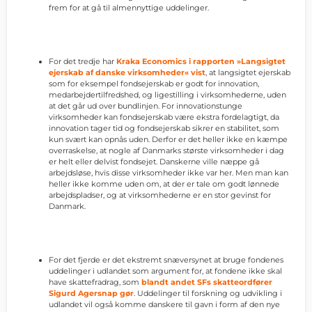
frem for at gå til almennyttige uddelinger.
For det tredje har
Kraka Economics i rapporten »Langsigtet
ejerskab af danske virksomheder« vist
, at langsigtet ejerskab
som for eksempel fondsejerskab er godt for innovation,
medarbejdertilfredshed, og ligestilling i virksomhederne, uden
at det går ud over bundlinjen. For innovationstunge
virksomheder kan fondsejerskab være ekstra fordelagtigt, da
innovation tager tid og fondsejerskab sikrer en stabilitet, som
kun svært kan opnås uden. Derfor er det heller ikke en kæmpe
overraskelse, at nogle af Danmarks største virksomheder i dag
er helt eller delvist fondsejet. Danskerne ville næppe gå
arbejdsløse, hvis disse virksomheder ikke var her. Men man kan
heller ikke komme uden om, at der er tale om godt lønnede
arbejdspladser, og at virksomhederne er en stor gevinst for
Danmark.
For det fjerde er det ekstremt snæversynet at bruge fondenes
uddelinger i udlandet som argument for, at fondene ikke skal
have skattefradrag, som
blandt andet SFs skatteordfører
Sigurd Agersnap gør
. Uddelinger til forskning og udvikling i
udlandet vil også komme danskere til gavn i form af den nye