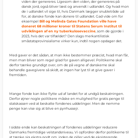
viden der genereres. Ligesom den viden, der genereres på
dansk jord, også bliver læst og anvendt i udlandet. Og hvad mon
de i udlandet vil sige til, hvis Danmark lægger snubletråde ud
for, at danske fonde kan donere til udlandet. Gad vide om for
eksempel
Bill og Melinda Gates Foundation ville have
doneret 68 millioner kroner til Statens Serum Institut til
udviklingen af en ny tuberkulosevaccine
, som de gjorde i
2023, hvis det var tilfældet? Den slags merkantilistisk
småstatsprovinsialisme virker kun, indtil nogen opdager det.
Med gaver er det sådan, at man ikke bestemmer præcist, hvad man får,
men man bliver som regel glad for gaven alligevel. Politikerne skal
derfor tænke grundigt over, om de på vegne af danskerne skal
behandle gavegivere så skidt, at ingen har lyst til at give gaver i
fremtiden.
Mange fonde kan ikke flytte ud af landet for at undgå beskatningen.
Derfor øjner nogle politikere måske en mulighed for gratis penge til
statskassen ved at beskatte fondenes uddelinger. Men de nemme
penge kan vise sig at blive en pyrrhussejr.
I sidste ende kan beskatningen af fondenes uddelinger reducere
Danmarks fremtidige velstandsniveau. Vi opfordrer derfor politikerne til
at tænke sig ekstra godt om, inden de piller ved de eksisterende