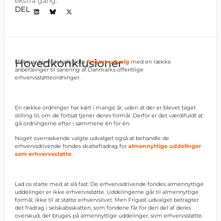
ekstra gang.
DEL
Hovedkonklusioner
I februar kom det såkaldte
Frigast-udvalg
med en række
anbefalinger til sanering af Danmarks offentlige
erhvervsstøtteordninger.
En række ordninger har kørt i mange år, uden at der er blevet taget
stilling til, om de fortsat tjener deres formål. Derfor er det værdifuldt at
gå ordningerne efter i sømmene én for én.
Noget overraskende valgte udvalget også at behandle de
erhvervsdrivende fondes skattefradrag for
almennyttige uddelinger
som erhvervsstøtte
.
Lad os starte med at slå fast: De erhvervsdrivende fondes almennyttige
uddelinger er ikke erhvervsstøtte. Uddelingerne går til almennyttige
formål, ikke til at støtte erhvervslivet. Men Frigast-udvalget betragter
det fradrag i selskabsskatten, som fondene får for den del af deres
overskud, der bruges på almennyttige uddelinger, som erhvervsstøtte.