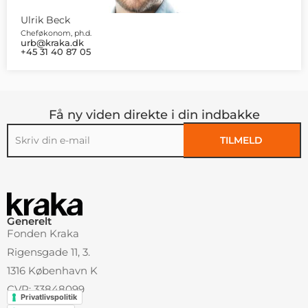
Ulrik Beck
Cheføkonom, ph.d.
urb@kraka.dk
+45 31 40 87 05
Få ny viden direkte i din indbakke
TILMELD
Alternative:
Generelt
Fonden Kraka
Rigensgade 11, 3.
1316 København K
CVR: 33848099
Privatlivspolitik