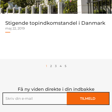
Stigende topindkomstandel i Danmark
maj 22, 2019
1
2
3
4
5
Få ny viden direkte i din indbakke
TILMELD
Alternative: