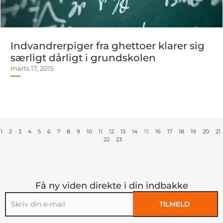
Indvandrerpiger fra ghettoer klarer sig
særligt dårligt i grundskolen
marts 17, 2015
1
2
3
4
5
6
7
8
9
10
11
12
13
14
15
16
17
18
19
20
21
22
23
Få ny viden direkte i din indbakke
TILMELD
Alternative: